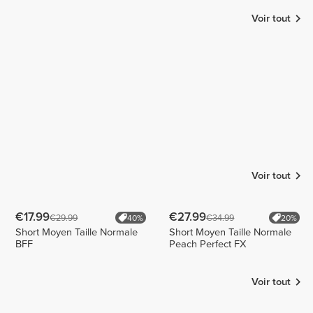
Voir tout
Renata
Rita
patry_veliz
Vieira |
Carmim
Personal
2
2
trainer
1
Voir tout
€17.99
€27.99
€29.99
€34.99
40%
20%
Short Moyen Taille Normale
Short Moyen Taille Normale
BFF
Peach Perfect FX
Voir tout