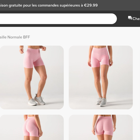
aison gratuite
pour les commandes supérieures à €29.99
Chat
aille Normale BFF