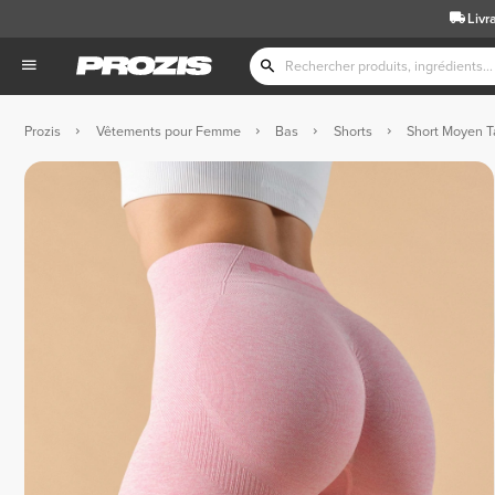
Livr
Prozis
Vêtements pour Femme
Bas
Shorts
Short Moyen T