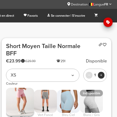
Destination :
Langue
FR
 en direct
Favoris
Se connecter | S'inscrire
Short Moyen Taille Normale
BFF
€23.99
Disponible
€29.99
251
XS
1
Couleur
Indisponible
 Vert Foncé 
 Bleu Ciel 
 Blanc / Gris 