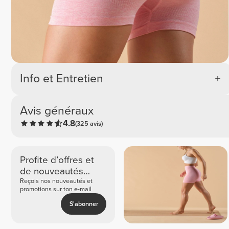
Info et Entretien
Avis généraux
4.8
(325 avis)
Profite d’offres et
de nouveautés
exclusives
Reçois nos nouveautés et
promotions sur ton e-mail
S'abonner