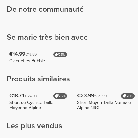
De notre communauté
Rita
Cátia
Carmim
Esteves
Thayna
Majevski
1
5
Se marie très bien avec
€14.99
€19.99
25%
Claquettes Bubble
Produits similaires
€18.74
€23.99
€24.99
€29.99
25%
20%
Short de Cycliste Taille
Short Moyen Taille Normale
Moyenne Alpine
Alpine NRG
Les plus vendus