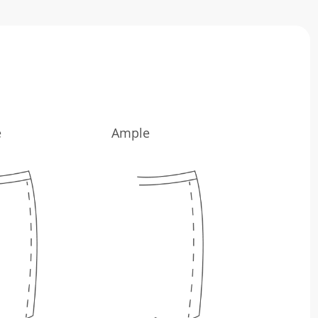
e
Ample