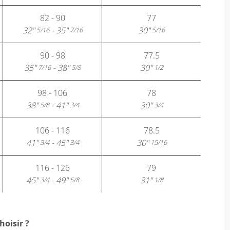
82 - 90
77
32"
- 35"
30"
5/16
7/16
5/16
90 - 98
77.5
35"
- 38"
30"
7/16
5/8
1/2
98 - 106
78
38"
- 41"
30"
5/8
3/4
3/4
106 - 116
78.5
41"
- 45"
30"
3/4
3/4
15/16
116 - 126
79
45"
- 49"
31"
3/4
5/8
1/8
hoisir ?