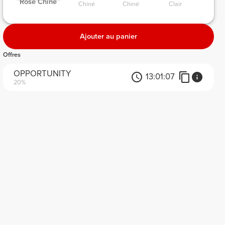
 Rose Chiné 
Chiné 
Chiné 
Clair 
Ajouter au panier
Offres
OPPORTUNITY
13:
01:
07
20%