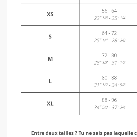
56 - 64
XS
22"
- 25"
1/8
1/4
64 - 72
S
25"
- 28"
1/4
3/8
72 - 80
M
28"
- 31"
3/8
1/2
80 - 88
L
31"
- 34"
1/2
5/8
88 - 96
XL
34"
- 37"
5/8
3/4
Entre deux tailles ? Tu ne sais pas laquelle c