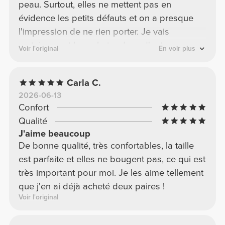
peau. Surtout, elles ne mettent pas en
évidence les petits défauts et on a presque
l'impression de ne rien porter. Je vais
certainement les acheter dans d'autres
Voir l'original
En voir plus
couleurs.
Carla C.
2026-06-13
Confort
Qualité
J'aime beaucoup
De bonne qualité, très confortables, la taille
est parfaite et elles ne bougent pas, ce qui est
très important pour moi. Je les aime tellement
que j'en ai déjà acheté deux paires !
Voir l'original