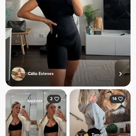
Cátia Esteves
2
14
Tamar