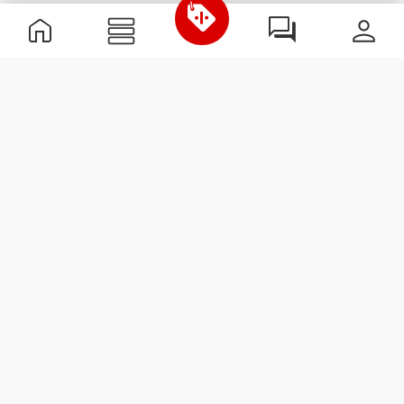
Informations utiles
Rejoignez notre équipe
Devient Partenaire
Termes & Conditions
Service Clients
S'abonner à la Newsletter
Reçois des actualités et des
promotions dans ta boîte
mail.
S'abonner
#ExceedYourself
Options de livraison