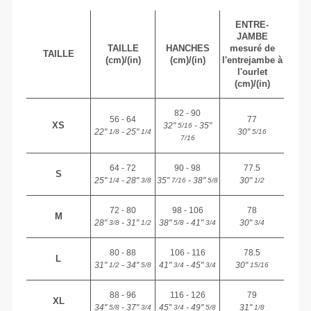
ENTRE-
JAMBE
TAILLE
HANCHES
mesuré de
TAILLE
(cm)/(in)
(cm)/(in)
l'entrejambe à
l'ourlet
(cm)/(in)
82 - 90
56 - 64
77
XS
32"
- 35"
5/16
22"
- 25"
30"
1/8
1/4
5/16
7/16
64 - 72
90 - 98
77.5
S
25"
- 28"
35"
- 38"
30"
1/4
3/8
7/16
5/8
1/2
72 - 80
98 - 106
78
M
28"
- 31"
38"
- 41"
30"
3/8
1/2
5/8
3/4
3/4
80 - 88
106 - 116
78.5
L
31"
- 34"
41"
- 45"
30"
1/2
5/8
3/4
3/4
15/16
88 - 96
116 - 126
79
XL
34"
- 37"
45"
- 49"
31"
5/8
3/4
3/4
5/8
1/8