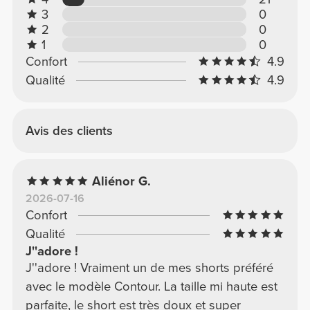
3
0
2
0
1
0
Confort
4.9
Qualité
4.9
Avis des clients
Aliénor G.
2026-07-16
Confort
Qualité
J''adore !
J''adore ! Vraiment un de mes shorts préféré
avec le modèle Contour. La taille mi haute est
parfaite, le short est très doux et super