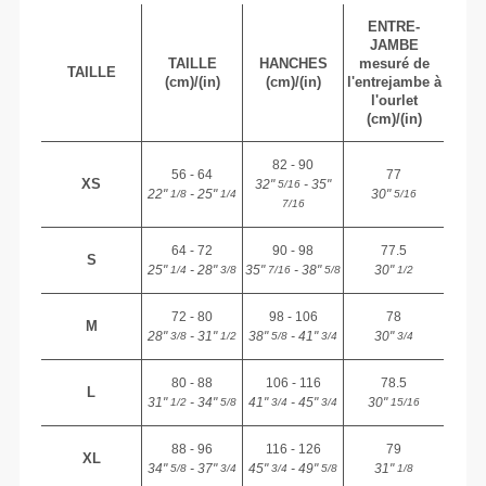
ENTRE-
JAMBE
TAILLE
HANCHES
mesuré de
TAILLE
(cm)/(in)
(cm)/(in)
l'entrejambe à
l'ourlet
(cm)/(in)
82 - 90
56 - 64
77
XS
32"
- 35"
5/16
22"
- 25"
30"
1/8
1/4
5/16
7/16
64 - 72
90 - 98
77.5
S
25"
- 28"
35"
- 38"
30"
1/4
3/8
7/16
5/8
1/2
72 - 80
98 - 106
78
M
28"
- 31"
38"
- 41"
30"
3/8
1/2
5/8
3/4
3/4
80 - 88
106 - 116
78.5
L
31"
- 34"
41"
- 45"
30"
1/2
5/8
3/4
3/4
15/16
88 - 96
116 - 126
79
XL
34"
- 37"
45"
- 49"
31"
5/8
3/4
3/4
5/8
1/8