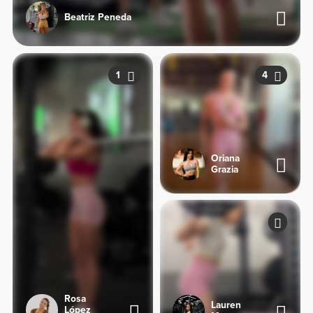
Beatriz Peneda
1
4
Oriana
Grazia
Rosa
Lauren
López