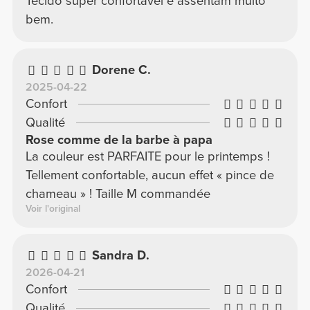
Tecido super confortavel e assentam muito
bem.
Dorene C.
2025-04-22
Confort
Qualité
Rose comme de la barbe à papa
La couleur est PARFAITE pour le printemps !
Tellement confortable, aucun effet « pince de
chameau » ! Taille M commandée
Voir l'original
Sandra D.
2026-04-21
Confort
Qualité