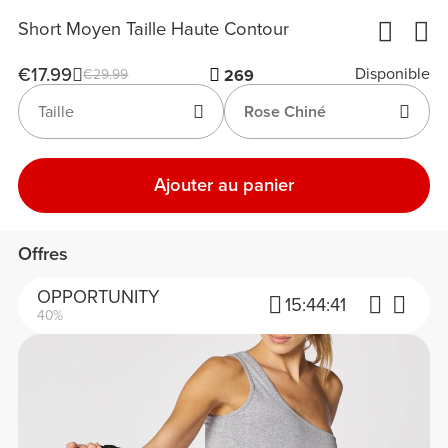
Short Moyen Taille Haute Contour
€17.99
Disponible
€29.99
269
Taille
Rose Chiné
Ajouter au panier
Offres
OPPORTUNITY
15:
44:
41
40%