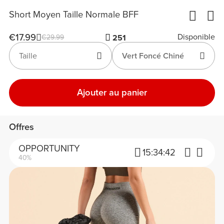
Short Moyen Taille Normale BFF
€17.99
Disponible
€29.99
251
Taille
Vert Foncé Chiné
Ajouter au panier
Offres
OPPORTUNITY
15:
34:
42
40%