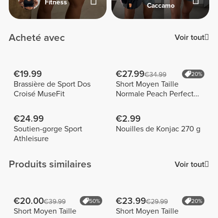
Fitness
Caccamo
Acheté avec
Voir tout
€19.99
€27.99
€34.99
20%
Brassière de Sport Dos
Short Moyen Taille
Croisé MuseFit
Normale Peach Perfect
FX
€24.99
€2.99
Soutien-gorge Sport
Nouilles de Konjac 270 g
Athleisure
Produits similaires
Voir tout
€20.00
€23.99
€39.99
50%
€29.99
20%
Short Moyen Taille
Short Moyen Taille