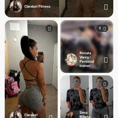
Clarabel Fitness
1
Renata
Vieira |
Personal
trainer
Sima
Clarabel
Milena