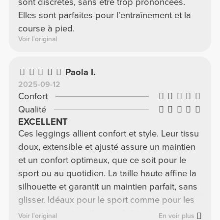
sont discrètes, sans être trop prononcées.
Elles sont parfaites pour l'entraînement et la
course à pied.
Voir l'original
Paola I.
2025-09-12
Confort
Qualité
EXCELLENT
Ces leggings allient confort et style. Leur tissu
doux, extensible et ajusté assure un maintien
et un confort optimaux, que ce soit pour le
sport ou au quotidien. La taille haute affine la
silhouette et garantit un maintien parfait, sans
glisser. Idéaux pour le sport comme pour les
loisirs, ils sont pratiques, résistants et très
Voir l'original
En voir plus