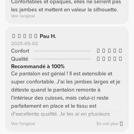
Confortables et opaques, elles ne serrent pas
les jambes et mettent en valeur la silhouette.
Voir l'original
Pau H.
2025-05-02
Confort
Qualité
Recommandé à 100%
Ce pantalon est génial ! Il est extensible et
super confortable. J'ai les jambes larges et je
déteste quand le pantalon remonte à
l'intérieur des cuisses, mais celui-ci reste
parfaitement en place et le tissu est
d'excellente qualité. Je les ai en plusieurs
couleurs et j'ai envie de tous les acheter !
Voir l'original
En voir plus