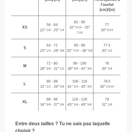
l'ourlet
(cm)/(in)
82 - 90
56 - 64
77
XS
32"
- 35"
5/16
22"
- 25"
30"
1/8
1/4
5/16
7/16
64 - 72
90 - 98
77.5
S
25"
- 28"
35"
- 38"
30"
1/4
3/8
7/16
5/8
1/2
72 - 80
98 - 106
78
M
28"
- 31"
38"
- 41"
30"
3/8
1/2
5/8
3/4
3/4
80 - 88
106 - 116
78.5
L
31"
- 34"
41"
- 45"
30"
1/2
5/8
3/4
3/4
15/16
88 - 96
116 - 126
79
XL
34"
- 37"
45"
- 49"
31"
5/8
3/4
3/4
5/8
1/8
Entre deux tailles ? Tu ne sais pas laquelle
choisir ?