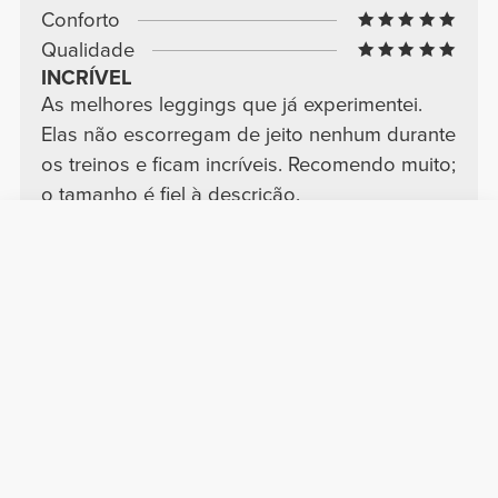
Conforto
Qualidade
INCRÍVEL
As melhores leggings que já experimentei.
Elas não escorregam de jeito nenhum durante
os treinos e ficam incríveis. Recomendo muito;
o tamanho é fiel à descrição.
Ver Original
Inês M.
2026-07-28
Conforto
Qualidade
as favoritas
estão no plano das favoritas