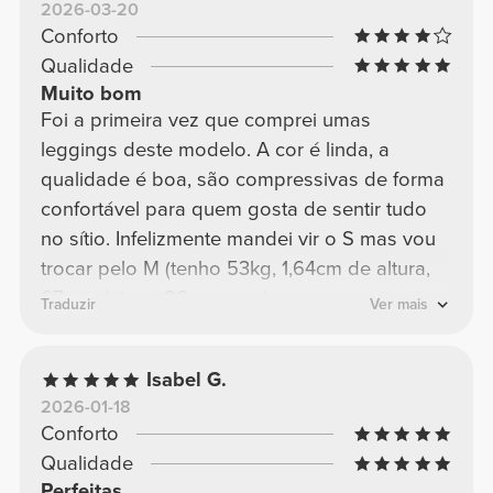
2026-03-20
Conforto
Qualidade
Muito bom
Foi a primeira vez que comprei umas
leggings deste modelo. A cor é linda, a
qualidade é boa, são compressivas de forma
confortável para quem gosta de sentir tudo
no sítio. Infelizmente mandei vir o S mas vou
trocar pelo M (tenho 53kg, 1,64cm de altura,
67cm cintura, 96cm anca)
Traduzir
Ver mais
Isabel G.
2026-01-18
Conforto
Qualidade
Perfeitas