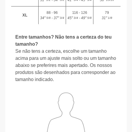
31"
- 34"
41"
- 45"
30"
88 - 96
116 - 126
79
XL
34"
- 37"
45"
- 49"
31"
5/8
3/4
3/4
5/8
1/8
Entre tamanhos? Não tens a certeza do teu
tamanho?
Se não tens a certeza, escolhe um tamanho
acima para um ajuste mais solto ou um tamanho
abaixo se preferires mais apertado. Os nossos
produtos são desenhados para corresponder ao
tamanho indicado.