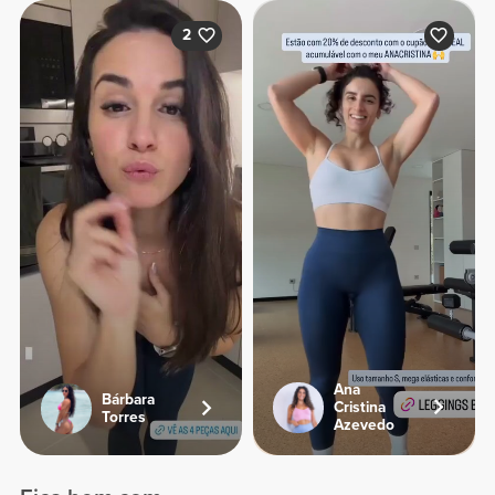
2
Ana
Bárbara
Cristina
Torres
Azevedo