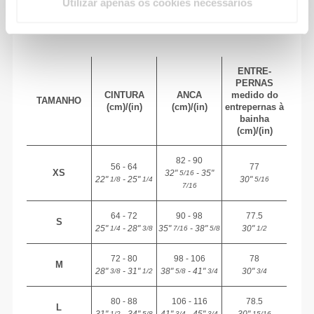
Utilizar apenas os cookies necessários
TAMANHO RECOMENDADO COM BASE
NAS TUAS MEDIDAS CORPORAIS
ENTRE-
PERNAS
CINTURA
ANCA
medido do
TAMANHO
(cm)/(in)
(cm)/(in)
entrepernas à
bainha
(cm)/(in)
82 - 90
56 - 64
77
XS
32"
- 35"
5/16
22"
- 25"
30"
1/8
1/4
5/16
7/16
64 - 72
90 - 98
77.5
S
25"
- 28"
35"
- 38"
30"
1/4
3/8
7/16
5/8
1/2
72 - 80
98 - 106
78
M
28"
- 31"
38"
- 41"
30"
3/8
1/2
5/8
3/4
3/4
80 - 88
106 - 116
78.5
L
1/2
5/8
3/4
3/4
15/16