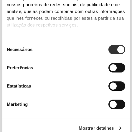
Timelifting - Ampolas de
Vitamin C - Face & Neck
nossos parceiros de redes sociais, de publicidade e de
Ácido Hialurónico - 30
Serum 30mL
análise, que as podem combinar com outras informações
ampolas
que lhes forneceu ou recolhidas por estes a partir da sua
ESGOTADO
ESGOTADO
utilização dos respetivos serviços.
Seleção
Necessários
de
consentimento
Preferências
€9.99
€3.99
Estatísticas
Concentrado Antiqueda
Água Micelar de Limpeza
250 mL
Marketing
ESGOTADO
ESGOTADO
Mostrar detalhes