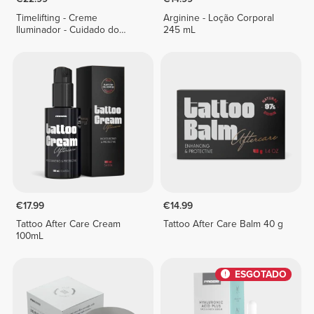
Timelifting - Creme
Arginine - Loção Corporal
Iluminador - Cuidado do
245 mL
Rosto 30 mL
€17.99
€14.99
Tattoo After Care Cream
Tattoo After Care Balm 40 g
100mL
ESGOTADO