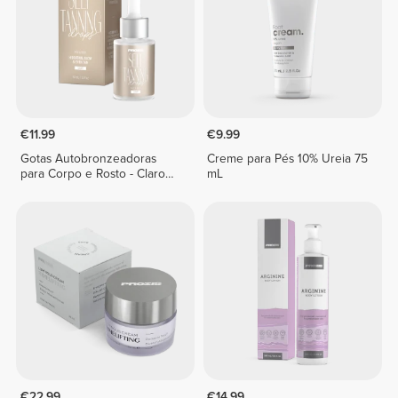
€11.99
€9.99
Gotas Autobronzeadoras
Creme para Pés 10% Ureia 75
para Corpo e Rosto - Claro
mL
30 mL
€22.99
€14.99