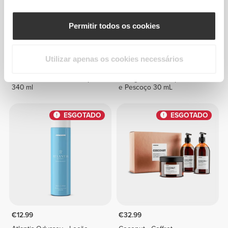
Permitir todos os cookies
Utilizar apenas os cookies necessários
€11.99
€9.99
Coconut - Esfoliante Corporal
Collagen - Sérum para Rosto
340 ml
e Pescoço 30 mL
ESGOTADO
ESGOTADO
€12.99
€32.99