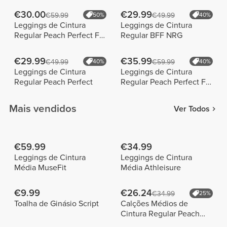
€30.00
€29.99
€59.99
50%
€49.99
40%
Leggings de Cintura
Leggings de Cintura
Regular Peach Perfect FX
Regular BFF NRG
Cotton
€29.99
€35.99
€49.99
40%
€59.99
40%
Leggings de Cintura
Leggings de Cintura
Regular Peach Perfect
Regular Peach Perfect FX
Glitter
Mais vendidos
Ver Todos
€59.99
€34.99
Leggings de Cintura
Leggings de Cintura
Média MuseFit
Média Athleisure
€9.99
€26.24
€34.99
25%
Toalha de Ginásio Script
Calções Médios de
Cintura Regular Peach
Perfect FX