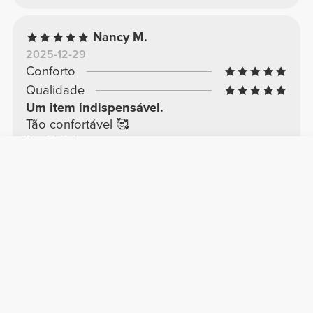
Nancy M.
2025-12-29
Conforto
Qualidade
Um item indispensável.
Tão confortável 🥰
Ver Original
Sandy G.
2026-04-08
Conforto
Qualidade
Principal
Adoro estas calças.
Ver Original