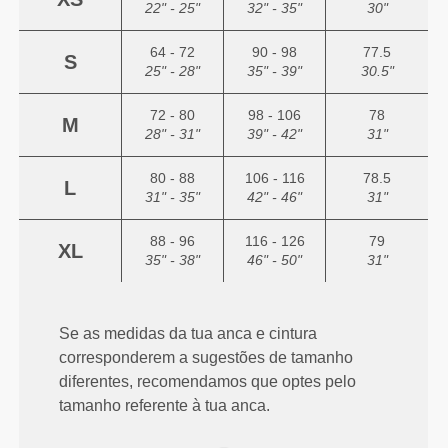
22" - 25"
32" - 35"
30"
64 - 72
90 - 98
77.5
S
25" - 28"
35" - 39"
30.5"
72 - 80
98 - 106
78
M
28" - 31"
39" - 42"
31"
80 - 88
106 - 116
78.5
L
31" - 35"
42" - 46"
31"
88 - 96
116 - 126
79
XL
35" - 38"
46" - 50"
31"
Se as medidas da tua anca e cintura
corresponderem a sugestões de tamanho
diferentes, recomendamos que optes pelo
tamanho referente à tua anca.