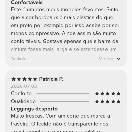
Confortáveis
Este é um dos meus modelos favoritos. Sinto
que a cor bordeaux é mais elástica do que
em preto por exemplo por isso acaba por ser
menos compressivo. Ainda assim são muito
confortáveis. Gostava apenas que a barra da
cintura fosse mais larga e se estendesse um
pouco mais abaixo
Traduzir
Ver mais
Patrícia P.
2026-07-03
Conforto
Qualidade
Leggings desporto
Muito frescas. Com um corte que marca a
traseira. O tecido não é transparente nos
agachamentos e não marca a celulite.