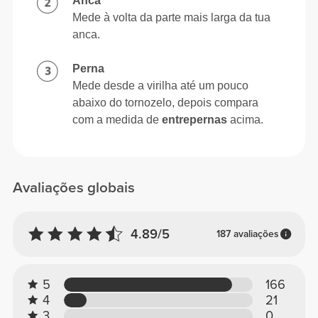
Anca
Mede à volta da parte mais larga da tua
anca.
Perna
Mede desde a virilha até um pouco
abaixo do tornozelo, depois compara
com a medida de
entrepernas
acima.
Avaliações globais
4.89/5
187 avaliações
5
166
4
21
3
0