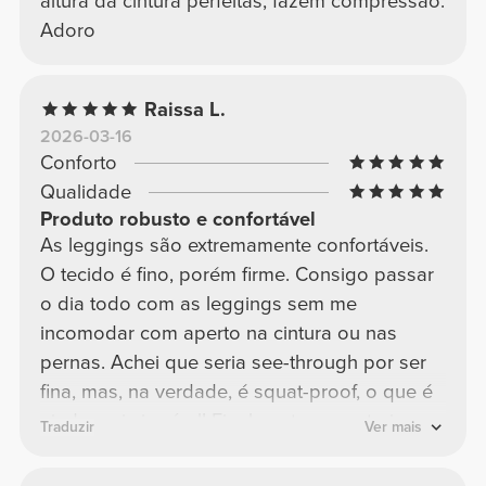
altura da cintura perfeitas, fazem compressão.
Adoro
Raissa L.
2026-03-16
Conforto
Qualidade
Produto robusto e confortável
As leggings são extremamente confortáveis.
O tecido é fino, porém firme. Consigo passar
o dia todo com as leggings sem me
incomodar com aperto na cintura ou nas
pernas. Achei que seria see-through por ser
fina, mas, na verdade, é squat-proof, o que é
ainda mais incrível! Finalmente encontrei o
Traduzir
Ver mais
que procurava <3