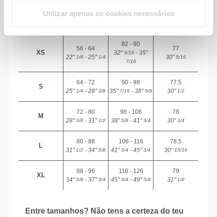
TAMANHO
(cm)/(in)
(cm)/(in)
entrepernas à
Utilizar apenas os cookies necessários
bainha
(cm)/(in)
82 - 90
56 - 64
77
XS
32"
- 35"
5/16
22"
- 25"
30"
1/8
1/4
5/16
7/16
64 - 72
90 - 98
77.5
S
25"
- 28"
35"
- 38"
30"
1/4
3/8
7/16
5/8
1/2
72 - 80
98 - 106
78
M
28"
- 31"
38"
- 41"
30"
3/8
1/2
5/8
3/4
3/4
80 - 88
106 - 116
78.5
L
31"
- 34"
41"
- 45"
30"
1/2
5/8
3/4
3/4
15/16
88 - 96
116 - 126
79
XL
34"
- 37"
45"
- 49"
31"
5/8
3/4
3/4
5/8
1/8
Entre tamanhos? Não tens a certeza do teu