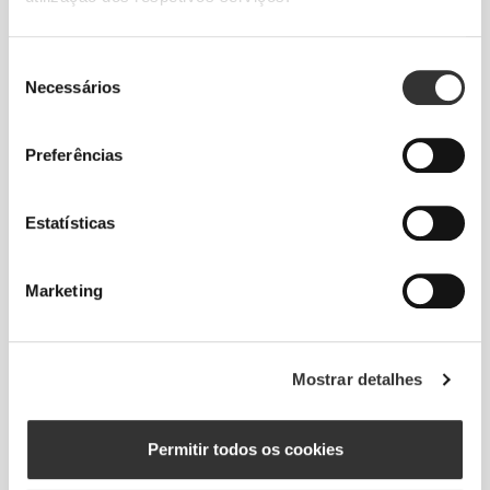
Seleção
Necessários
de
consentimento
Preferências
Estatísticas
Total liberdade de movimento. Um ajuste
descomplicado e descontraído para um look
casual.
Marketing
TAMANHO RECOMENDADO COM BASE
NAS TUAS MEDIDAS CORPORAIS
Mostrar detalhes
Permitir todos os cookies
ENTRE-
PERNAS
CINTURA
ANCA
medido do