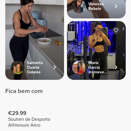
Vanessa
Rebelo
Samanta
María
Duarte
García
Colares
@emevegana
Fica bem com
€29.99
Soutien de Desporto
Athleisure Aero