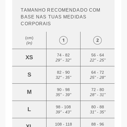
TAMANHO RECOMENDADO COM
BASE NAS TUAS MEDIDAS
CORPORAIS
(cm)
(in)
74 - 82
56 - 64
XS
29" - 32"
22" - 25"
82 - 90
64 - 72
S
32" - 35"
25" - 28"
90 - 98
72 - 80
M
35" - 39"
28" - 31"
98 - 108
80 - 88
L
39" - 43"
31" - 35"
108 - 118
88 - 96
XL