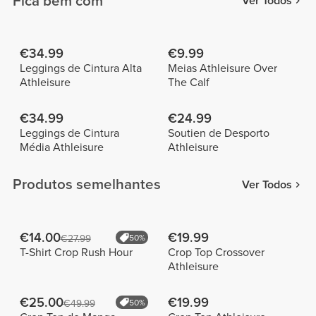
Fica bem com
Ver Todos
€34.99
€9.99
Leggings de Cintura Alta
Meias Athleisure Over
Athleisure
The Calf
€34.99
€24.99
Leggings de Cintura
Soutien de Desporto
Média Athleisure
Athleisure
Produtos semelhantes
Ver Todos
€14.00
€19.99
€27.99
50%
T-Shirt Crop Rush Hour
Crop Top Crossover
Athleisure
€25.00
€19.99
€49.99
50%