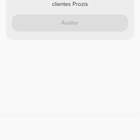
clientes Prozis
Avaliar
Informação Útil
Junta-te à nossa equipa