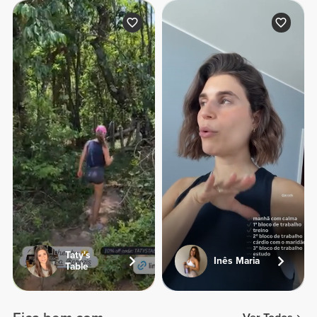
Taty's
Inês Maria
Table