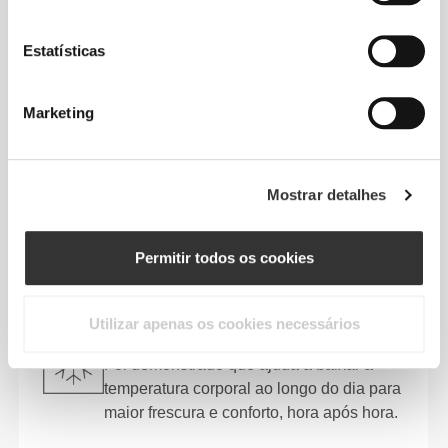
odores graças a uma ação antibacteriana.
Estatísticas
PROTEÇÃO UV
O FPU 50+ integrado ajuda a proteger a
tua pele dos raios UV prejudiciais, o que
Marketing
torna esta peça perfeita para treinos ao
sol ou para usar durante todo o dia.
Mostrar detalhes
SUPER SUAVE
Excecionalmente suave e delicado na
Permitir todos os cookies
pele para conforto durante todo o dia com
uma sensação premium.
Utilizar apenas os cookies necessários
FRESCURA EXTRA
Foi demonstrado que ajuda a baixar a
temperatura corporal ao longo do dia para
maior frescura e conforto, hora após hora.