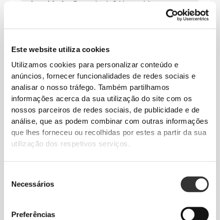
humidade
. O resultado? Um tecido que
oferece
frescura, liberdade
e
desempenho
durante todo o dia
.
Este website utiliza cookies
CARACTERÍSTICAS
Utilizamos cookies para personalizar conteúdo e
anúncios, fornecer funcionalidades de redes sociais e
PRINCIPAIS
analisar o nosso tráfego. Também partilhamos
informações acerca da sua utilização do site com os
SECAGEM RÁPIDA
nossos parceiros de redes sociais, de publicidade e de
A tecnologia avançada de absorção de
análise, que as podem combinar com outras informações
humidade afasta rapidamente o suor,
que lhes forneceu ou recolhidas por estes a partir da sua
permitindo que evapore rapidamente,
utilização dos respetivos serviços.
garantindo que a tua pele se mantém
seca para máximo conforto.
Seleção
Necessários
de
CONTROLO DE ODORES
consentimento
Mantém-te fresca durante mais tempo com
tecnologia incorporada de combate a
Preferências