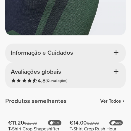
Informação e Cuidados
Avaliações globais
4.8
(12 avaliações)
Produtos semelhantes
Ver Todos
€11.20
€14.00
€22.39
50%
€27.99
50%
T-Shirt Crop Shapeshifter
T-Shirt Crop Rush Hour