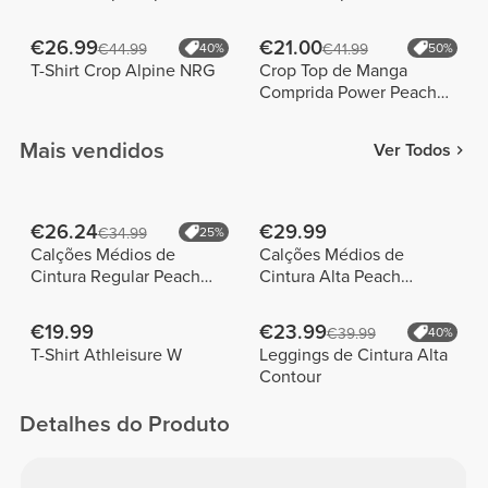
€26.99
€21.00
€44.99
40%
€41.99
50%
T-Shirt Crop Alpine NRG
Crop Top de Manga
Comprida Power Peach
Girls
Mais vendidos
Ver Todos
€26.24
€29.99
€34.99
25%
Calções Médios de
Calções Médios de
Cintura Regular Peach
Cintura Alta Peach
Perfect FX
Perfect
€19.99
€23.99
€39.99
40%
T-Shirt Athleisure W
Leggings de Cintura Alta
Contour
Detalhes do Produto