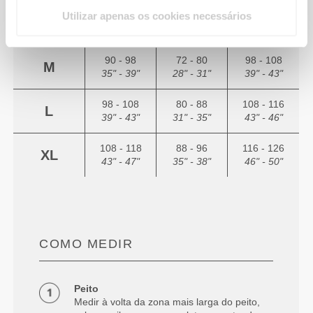
Utilizar apenas os cookies necessários
82 - 90
64 - 72
90 - 98
S
32" - 35"
25" - 28"
35" - 39"
90 - 98
72 - 80
98 - 108
M
35" - 39"
28" - 31"
39" - 43"
98 - 108
80 - 88
108 - 116
L
39" - 43"
31" - 35"
43" - 46"
108 - 118
88 - 96
116 - 126
XL
43" - 47"
35" - 38"
46" - 50"
COMO MEDIR
Peito
Medir à volta da zona mais larga do peito,