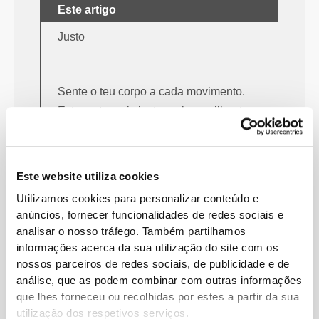
Este artigo
Justo
Sente o teu corpo a cada movimento.
Este corte mais justo realça a silhueta
do teu corpo.
Este website utiliza cookies
Regular
Utilizamos cookies para personalizar conteúdo e
anúncios, fornecer funcionalidades de redes sociais e
analisar o nosso tráfego. Também partilhamos
informações acerca da sua utilização do site com os
Para que te movas livremente e
nossos parceiros de redes sociais, de publicidade e de
com conforto todos os dias.
análise, que as podem combinar com outras informações
que lhes forneceu ou recolhidas por estes a partir da sua
utilização dos respetivos serviços.