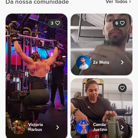
Da nossa comunidade
Ver Todos
3
6
Zé Mota
Victoria
Camila
Harbus
Justino