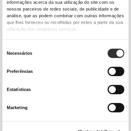
informações acerca da sua utilização do site com os
nossos parceiros de redes sociais, de publicidade e de
análise, que as podem combinar com outras informações
que lhes forneceu ou recolhidas por estes a partir da sua
Informação e Cuidados
utilização dos respetivos serviços.
A Bottle Hydra 1.0L da Prozis vai manter-te hidratado
Seleção
ao longo do dia. Feita de PEAD resistente e sem BPA,
Necessários
de
esta garrafa de 1 L é estanque e fácil de transportar.
consentimento
Preferências
Capacity: 1000 mL
Estatísticas
Fabricado em Portugal
Marketing
Avaliações globais