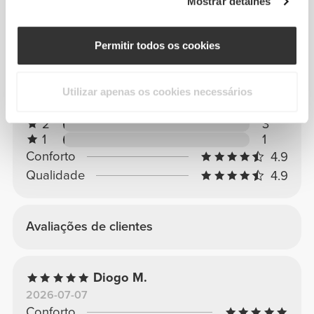
Mostrar detalhes
4.85/5
2119 avaliações
Permitir todos os cookies
5
1845
Utilizar apenas os cookies necessários
4
252
3
18
2
3
1
1
Conforto
4.9
Qualidade
4.9
Avaliações de clientes
Diogo M.
2026-07-07
Conforto