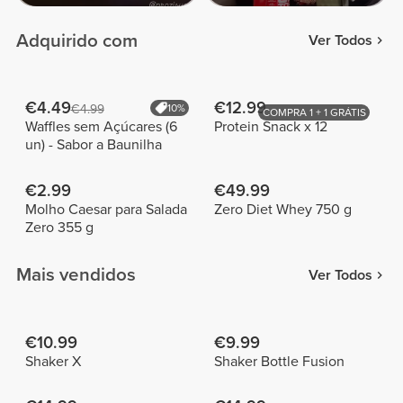
Adquirido com
Ver Todos
€4.49
€12.99
€4.99
10%
COMPRA 1 + 1 GRÁTIS
Waffles sem Açúcares (6
Protein Snack x 12
un) - Sabor a Baunilha
€2.99
€49.99
Molho Caesar para Salada
Zero Diet Whey 750 g
Zero 355 g
Mais vendidos
Ver Todos
€10.99
€9.99
Shaker X
Shaker Bottle Fusion