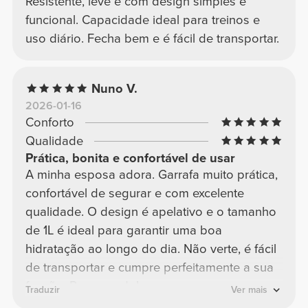
Resistente, leve e com design simples e
funcional. Capacidade ideal para treinos e
uso diário. Fecha bem e é fácil de transportar.
Nuno V.
2026-01-16
Conforto
Qualidade
Prática, bonita e confortável de usar
A minha esposa adora. Garrafa muito prática,
confortável de segurar e com excelente
qualidade. O design é apelativo e o tamanho
de 1L é ideal para garantir uma boa
hidratação ao longo do dia. Não verte, é fácil
de transportar e cumpre perfeitamente a sua
função. Recomendo!
Traduzir
Ver mais