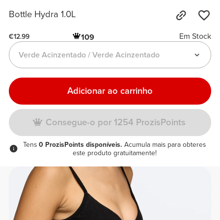
Bottle Hydra 1.0L
Em Stock
109
€12.99
Verde Acinzentado / Verde Acinzentado
Adicionar ao carrinho
Consegue-o por 1254 ProzisPoints
Tens
0 ProzisPoints disponíveis.
Acumula mais para obteres
este produto gratuitamente!