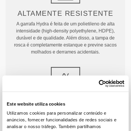
ALTAMENTE RESISTENTE
A garrafa Hydra é feita de um polietileno de alta
intensidade (high-density polyethylene, HDPE),
durável e de qualidade. Além disso, a tampa de
rosca é completamente estanque e previne sacos
molhados e derrames acidentais.
Este website utiliza cookies
À PROVA DE "ACIDENTES"
Utilizamos cookies para personalizar conteúdo e
A nossa tampa de rosca exclusiva e à prova de
anúncios, fornecer funcionalidades de redes sociais e
fugas evita derramamentos acidentais e sacos de
analisar o nosso tráfego. Também partilhamos
ginásio encharcados.