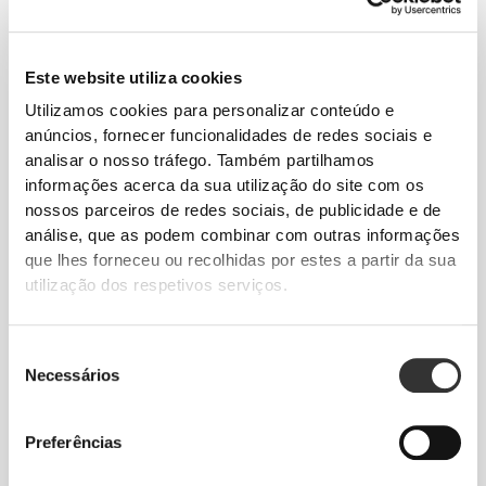
€9.99
€10.99
Fusion Shaker Bottle - All
Shaker X
Este website utiliza cookies
Black
Utilizamos cookies para personalizar conteúdo e
anúncios, fornecer funcionalidades de redes sociais e
€14.99
€9.99
analisar o nosso tráfego. Também partilhamos
Shaker Stratos
Shaker Bottle Fusion
informações acerca da sua utilização do site com os
nossos parceiros de redes sociais, de publicidade e de
Mais vendidos
Ver Todos
análise, que as podem combinar com outras informações
que lhes forneceu ou recolhidas por estes a partir da sua
utilização dos respetivos serviços.
€10.99
€9.99
Shaker X
Shaker Bottle Fusion
Seleção
Necessários
de
€14.99
€14.99
consentimento
Shaker Stratos
Crystal Bottle Hydra 1.0L
Preferências
Detalhes do Produto