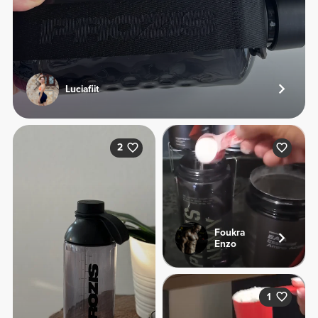
Luciafiit
2
Foukra
Enzo
1