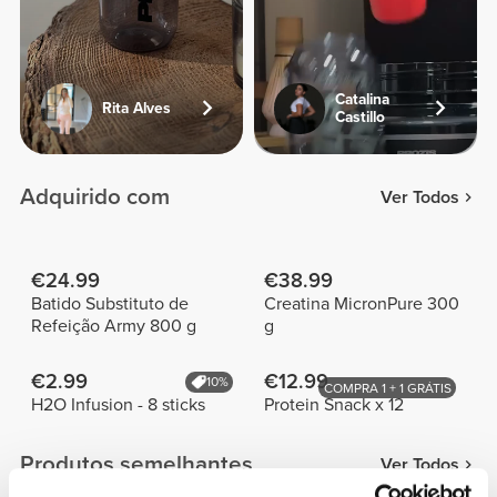
Catalina
Rita Alves
Castillo
Adquirido com
Ver Todos
€24.99
€38.99
Batido Substituto de
Creatina MicronPure 300
Refeição Army 800 g
g
€2.99
€12.99
10%
COMPRA 1 + 1 GRÁTIS
H2O Infusion - 8 sticks
Protein Snack x 12
Produtos semelhantes
Ver Todos