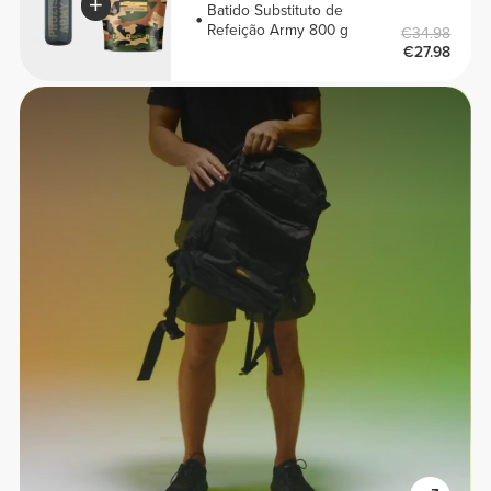
Batido Substituto de
Refeição Army 800 g
€34.98
€27.98