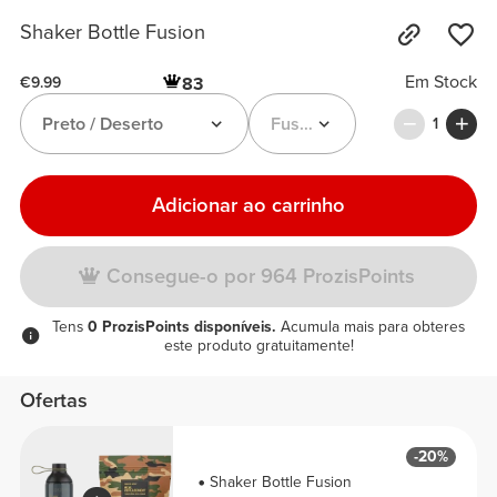
Shaker Bottle Fusion
Em Stock
83
€9.99
Preto / Deserto
Fusion Shaker Bottle
1
Adicionar ao carrinho
Consegue-o por 964 ProzisPoints
Tens
0 ProzisPoints disponíveis.
Acumula mais para obteres
este produto gratuitamente!
Ofertas
-20%
Shaker Bottle Fusion