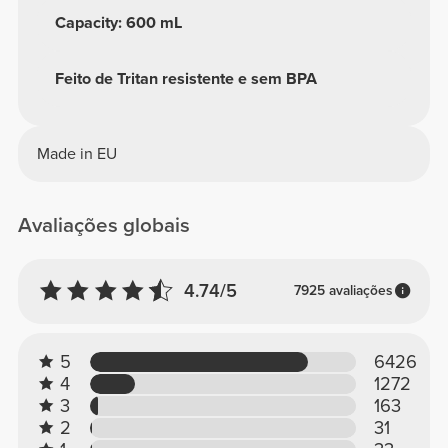
Capacity: 600 mL
Feito de Tritan resistente e sem BPA
Made in EU
Avaliações globais
4.74/5
7925 avaliações
5
6426
4
1272
3
163
2
31