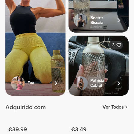
Beatriz
Biscaia
3
Patrícia
Eva
Cabral
Adquirido com
Ver Todos
€39.99
€3.49