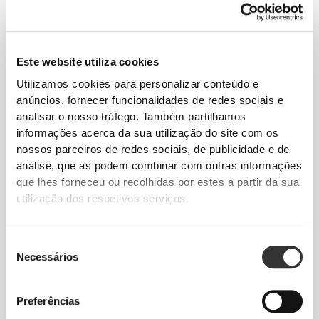
o sabor das tuas bebidas, mantendo os seus
sabores originais, porque ninguém gosta de
uma bebida com sabor a plástico. Além disso,
é adequada para a máquina de lavar a loiça.
Este website utiliza cookies
Utilizamos cookies para personalizar conteúdo e
anúncios, fornecer funcionalidades de redes sociais e
analisar o nosso tráfego. Também partilhamos
informações acerca da sua utilização do site com os
nossos parceiros de redes sociais, de publicidade e de
análise, que as podem combinar com outras informações
que lhes forneceu ou recolhidas por estes a partir da sua
FÁCIL DE TRANSPORTAR
utilização dos respetivos serviços.
Com uma alça de transporte integrada para
agarrar e transportar mais facilmente.
Seleção
Necessários
de
consentimento
Preferências