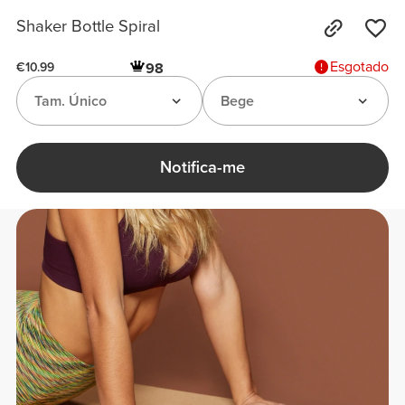
Shaker Bottle Spiral
Esgotado
98
€10.99
Tam. Único
Bege
Notifica-me