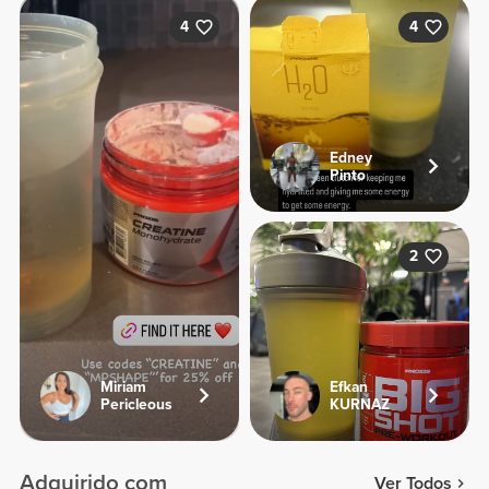
4
4
Edney
Pinto
2
Miriam
Efkan
Pericleous
KURNAZ
Adquirido com
Ver Todos