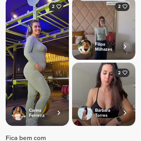
2
2
Filipa
Milhazes
2
Carina
Bárbara
Ferreira
Torres
Fica bem com