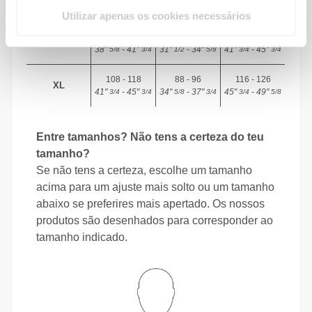
M
35"
- 38"
28"
- 31"
38"
- 41"
7/16
5/8
3/8
1/2
5/8
3/4
Utilizar apenas os cookies necessários
98 - 108
80 - 88
106 - 116
L
38"
- 41"
31"
- 34"
41"
- 45"
5/8
3/4
1/2
5/8
3/4
3/4
108 - 118
88 - 96
116 - 126
XL
41"
- 45"
34"
- 37"
45"
- 49"
3/4
3/4
5/8
3/4
3/4
5/8
Entre tamanhos? Não tens a certeza do teu
tamanho?
Se não tens a certeza, escolhe um tamanho
acima para um ajuste mais solto ou um tamanho
abaixo se preferires mais apertado. Os nossos
produtos são desenhados para corresponder ao
tamanho indicado.