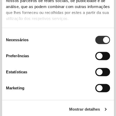
nossos parceiros de redes sociais, de publicidade e de
análise, que as podem combinar com outras informações
que lhes forneceu ou recolhidas por estes a partir da sua
utilização dos respetivos serviços.
RevoKnit
é uma tecnologia avançada de
Seleção
desenvolvimento de estruturas têxteis, que
Necessários
de
proporciona a criação de peças com um fitting
consentimento
otimizado, que vestem como uma segunda pele e
Preferências
oferecem maior elasticidade, suporte e conforto.
RevoKnit
significa alto desempenho, máximo
Estatísticas
conforto e cuidado com o ambiente.
Marketing
TECNOLOGIA DA FIBRA
Mostrar detalhes