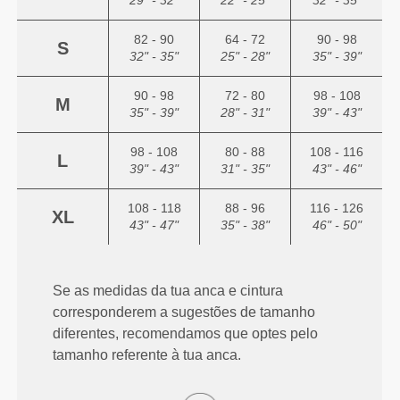
29" - 32"
22" - 25"
32" - 35"
82 - 90
64 - 72
90 - 98
S
32" - 35"
25" - 28"
35" - 39"
90 - 98
72 - 80
98 - 108
M
35" - 39"
28" - 31"
39" - 43"
98 - 108
80 - 88
108 - 116
L
39" - 43"
31" - 35"
43" - 46"
108 - 118
88 - 96
116 - 126
XL
43" - 47"
35" - 38"
46" - 50"
Se as medidas da tua anca e cintura
corresponderem a sugestões de tamanho
diferentes, recomendamos que optes pelo
tamanho referente à tua anca.