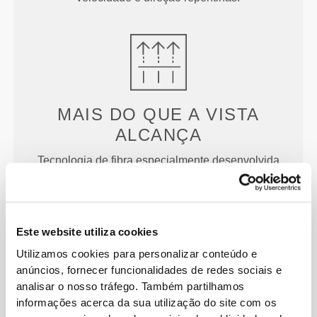
MAIS DO QUE
A VISTA
ALCANÇA
Tecnologia de fibra especialmente desenvolvida
com propriedades de evaporação para evitar a
humidade e promover o conforto.
Este website utiliza cookies
Utilizamos cookies para personalizar conteúdo e
CONCEBIDO COM A
anúncios, fornecer funcionalidades de redes sociais e
analisar o nosso tráfego. Também partilhamos
TECNOLOGIA
REVOKNIT
informações acerca da sua utilização do site com os