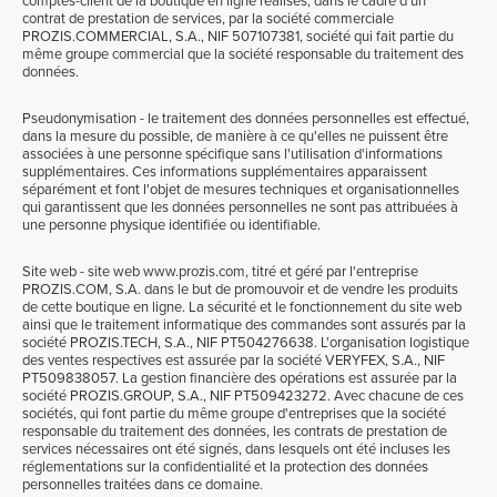
comptes-client de la boutique en ligne réalisés, dans le cadre d'un
contrat de prestation de services, par la société commerciale
PROZIS.COMMERCIAL, S.A., NIF 507107381, société qui fait partie du
même groupe commercial que la société responsable du traitement des
données.
Pseudonymisation - le traitement des données personnelles est effectué,
dans la mesure du possible, de manière à ce qu'elles ne puissent être
associées à une personne spécifique sans l'utilisation d'informations
supplémentaires. Ces informations supplémentaires apparaissent
séparément et font l'objet de mesures techniques et organisationnelles
qui garantissent que les données personnelles ne sont pas attribuées à
une personne physique identifiée ou identifiable.
Site web - site web www.prozis.com, titré et géré par l'entreprise
PROZIS.COM, S.A. dans le but de promouvoir et de vendre les produits
de cette boutique en ligne. La sécurité et le fonctionnement du site web
ainsi que le traitement informatique des commandes sont assurés par la
société PROZIS.TECH, S.A., NIF PT504276638. L'organisation logistique
des ventes respectives est assurée par la société VERYFEX, S.A., NIF
PT509838057. La gestion financière des opérations est assurée par la
société PROZIS.GROUP, S.A., NIF PT509423272. Avec chacune de ces
sociétés, qui font partie du même groupe d'entreprises que la société
responsable du traitement des données, les contrats de prestation de
services nécessaires ont été signés, dans lesquels ont été incluses les
réglementations sur la confidentialité et la protection des données
personnelles traitées dans ce domaine.