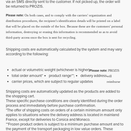
via an SMS directly sent to the customer. If not picked up, the order will
be returned to PROZIS.
Please note:
On both cases, and to comply with the carriers’ organization and
distribution procedures, the recipient’s identification details will be printed on a label
that will be placed on the outside of the box. Because these are the customers’ personal
information, destroying or erasing this information is recommended so as to avoid
third-party access once the box is sent for recycling.
Shipping costs are automatically calculated by the system and may vary
according to the following:
actual or volumetric weight (whichever is higher)
Please note:
PROZIS
total order amount*
product range**;
delivery address
will
carrier prices, which are subject to regular updates
reimburse
Shipping costs are automatically updated as the products are added to
the shopping cart.
These specific purchase conditions are clearly identified during the order
process and immediately before purchase confirmation.
*The offer of shipping costs on orders of a certain minimum amount only
applies to situations where the delivery address is located in mainland
France, except for deliveries to Corsica and Monaco.
**Frozen product orders is subject to a minimum purchase amount and to
the payment of the transport packaging in low value orders. These