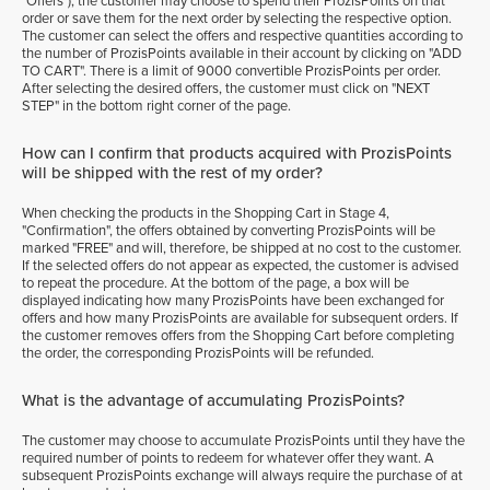
"Offers"), the customer may choose to spend their ProzisPoints on that
order or save them for the next order by selecting the respective option.
The customer can select the offers and respective quantities according to
the number of ProzisPoints available in their account by clicking on "ADD
TO CART". There is a limit of
9000
convertible ProzisPoints per order.
After selecting the desired offers, the customer must click on "NEXT
STEP" in the bottom right corner of the page.
How can I confirm that products acquired with ProzisPoints
will be shipped with the rest of my order?
When checking the products in the Shopping Cart in Stage 4,
"Confirmation", the offers obtained by converting ProzisPoints will be
marked "FREE" and will, therefore, be shipped at no cost to the customer.
If the selected offers do not appear as expected, the customer is advised
to repeat the procedure. At the bottom of the page, a box will be
displayed indicating how many ProzisPoints have been exchanged for
offers and how many ProzisPoints are available for subsequent orders. If
the customer removes offers from the Shopping Cart before completing
the order, the corresponding ProzisPoints will be refunded.
What is the advantage of accumulating ProzisPoints?
The customer may choose to accumulate ProzisPoints until they have the
required number of points to redeem for whatever offer they want. A
subsequent ProzisPoints exchange will always require the purchase of at