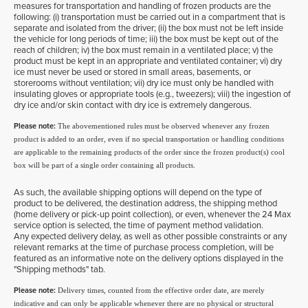
measures for transportation and handling of frozen products are the
following: (i) transportation must be carried out in a compartment that is
separate and isolated from the driver; (ii) the box must not be left inside
the vehicle for long periods of time; iii) the box must be kept out of the
reach of children; iv) the box must remain in a ventilated place; v) the
product must be kept in an appropriate and ventilated container; vi) dry
ice must never be used or stored in small areas, basements, or
storerooms without ventilation; vii) dry ice must only be handled with
insulating gloves or appropriate tools (e.g., tweezers); viii) the ingestion of
dry ice and/or skin contact with dry ice is extremely dangerous.
Please note:
The abovementioned rules must be observed whenever any frozen
product is added to an order, even if no special transportation or handling conditions
are applicable to the remaining products of the order since the frozen product(s) cool
box will be part of a single order containing all products.
As such, the available shipping options will depend on the type of
product to be delivered, the destination address, the shipping method
(home delivery or pick-up point collection), or even, whenever the 24 Max
service option is selected, the time of payment method validation.
Any expected delivery delay, as well as other possible constraints or any
relevant remarks at the time of purchase process completion, will be
featured as an informative note on the delivery options displayed in the
"Shipping methods" tab.
Please note:
Delivery times, counted from the effective order date, are merely
indicative and can only be applicable whenever there are no physical or structural