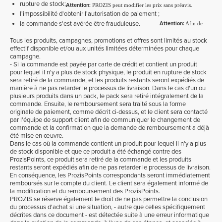
rupture de stock;
Attention:
PROZIS peut modifier les prix sans préavis.
l'impossibilité d'obtenir l'autorisation de paiement ;
la commande s'est avérée être frauduleuse.
Attention:
Afin de
Tous les produits, campagnes, promotions et offres sont limités au stock
effectif disponible et/ou aux unités limitées déterminées pour chaque
campagne.
- Si la commande est payée par carte de crédit et contient un produit
pour lequel il n'y a plus de stock physique, le produit en rupture de stock
sera retiré de la commande, et les produits restants seront expédiés de
manière à ne pas retarder le processus de livraison. Dans le cas d'un ou
plusieurs produits dans un pack, le pack sera retiré intégralement de la
commande. Ensuite, le remboursement sera traité sous la forme
originale de paiement, comme décrit ci-dessus, et le client sera contacté
par l'équipe de support client afin de communiquer le changement de
commande et la confirmation que la demande de remboursement a déjà
été mise en œuvre.
Dans le cas où la commande contient un produit pour lequel il n'y a plus
de stock disponible et que ce produit a été échangé contre des
ProzisPoints, ce produit sera retiré de la commande et les produits
restants seront expédiés afin de ne pas retarder le processus de livraison.
En conséquence, les ProzisPoints correspondants seront immédiatement
remboursés sur le compte du client. Le client sera également informé de
la modification et du remboursement des ProzisPoints.
PROZIS se réserve également le droit de ne pas permettre la conclusion
du processus d'achat si une situation, - autre que celles spécifiquement
décrites dans ce document - est détectée suite à une erreur informatique