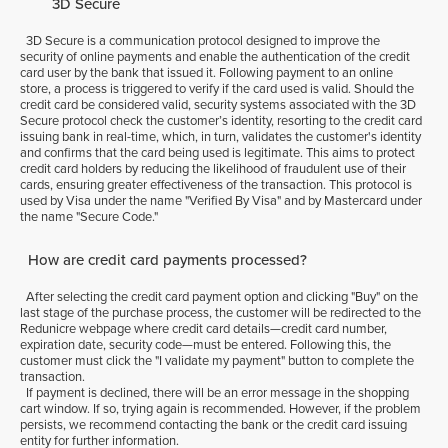
3D Secure
3D Secure is a communication protocol designed to improve the
security of online payments and enable the authentication of the credit
card user by the bank that issued it. Following payment to an online
store, a process is triggered to verify if the card used is valid. Should the
credit card be considered valid, security systems associated with the 3D
Secure protocol check the customer’s identity, resorting to the credit card
issuing bank in real-time, which, in turn, validates the customer's identity
and confirms that the card being used is legitimate. This aims to protect
credit card holders by reducing the likelihood of fraudulent use of their
cards, ensuring greater effectiveness of the transaction. This protocol is
used by Visa under the name "Verified By Visa" and by Mastercard under
the name "Secure Code."
How are credit card payments processed?
After selecting the credit card payment option and clicking "Buy" on the
last stage of the purchase process, the customer will be redirected to the
Redunicre webpage where credit card details—credit card number,
expiration date, security code—must be entered. Following this, the
customer must click the "I validate my payment" button to complete the
transaction.
If payment is declined, there will be an error message in the shopping
cart window. If so, trying again is recommended. However, if the problem
persists, we recommend contacting the bank or the credit card issuing
entity for further information.