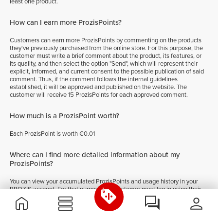
least one product.
How can I earn more ProzisPoints?
Customers can earn more ProzisPoints by commenting on the products
they've previously purchased from the online store. For this purpose, the
customer must write a brief comment about the product, its features, or
its quality, and then select the option "Send", which will represent their
explicit, informed, and current consent to the possible publication of said
comment. Thus, if the comment follows the internal guidelines
established, it will be approved and published on the website. The
customer will receive 15 ProzisPoints for each approved comment.
How much is a ProzisPoint worth?
Each ProzisPoint is worth €0.01
Where can I find more detailed information about my
ProzisPoints?
You can view your accumulated ProzisPoints and usage history in your
PROZIS account. For that purpose, the customer must log in using their
login details, go to their personal area, and access their history on the
"ProzisPoints" tab. On that page, the customer can check which products
have been obtained with ProzisPoints, how many ProzisPoints they have