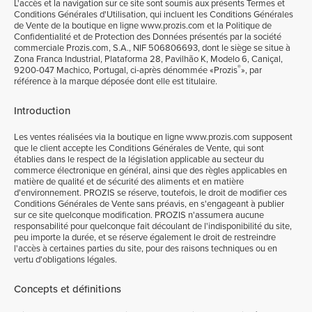
L'accès et la navigation sur ce site sont soumis aux présents Termes et
Conditions Générales d'Utilisation, qui incluent les Conditions Générales
de Vente de la boutique en ligne www.prozis.com et la Politique de
Confidentialité et de Protection des Données présentés par la société
commerciale Prozis.com, S.A., NIF 506806693, dont le siège se situe à
Zona Franca Industrial, Plataforma 28, Pavilhão K, Modelo 6, Caniçal,
®
9200-047 Machico, Portugal, ci-après dénommée «Prozis
», par
référence à la marque déposée dont elle est titulaire.
Introduction
Les ventes réalisées via la boutique en ligne www.prozis.com supposent
que le client accepte les Conditions Générales de Vente, qui sont
établies dans le respect de la législation applicable au secteur du
commerce électronique en général, ainsi que des règles applicables en
matière de qualité et de sécurité des aliments et en matière
d'environnement. PROZIS se réserve, toutefois, le droit de modifier ces
Conditions Générales de Vente sans préavis, en s'engageant à publier
sur ce site quelconque modification. PROZIS n'assumera aucune
responsabilité pour quelconque fait découlant de l'indisponibilité du site,
peu importe la durée, et se réserve également le droit de restreindre
l'accès à certaines parties du site, pour des raisons techniques ou en
vertu d'obligations légales.
Concepts et définitions