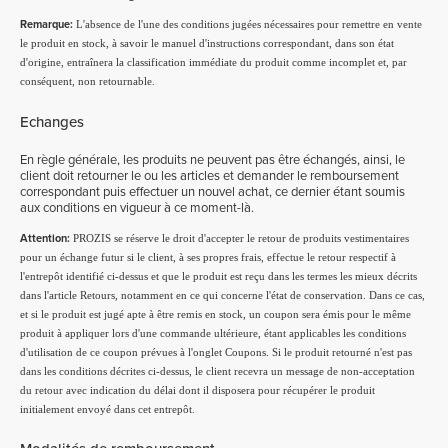
Remarque:
L'absence de l'une des conditions jugées nécessaires pour remettre en vente
le produit en stock, à savoir le manuel d'instructions correspondant, dans son état
d'origine, entraînera la classification immédiate du produit comme incomplet et, par
conséquent, non retournable.
Echanges
En règle générale, les produits ne peuvent pas être échangés, ainsi, le
client doit retourner le ou les articles et demander le remboursement
correspondant puis effectuer un nouvel achat, ce dernier étant soumis
aux conditions en vigueur à ce moment-là.
Attention:
PROZIS se réserve le droit d'accepter le retour de produits vestimentaires
pour un échange futur si le client, à ses propres frais, effectue le retour respectif à
l'entrepôt identifié ci-dessus et que le produit est reçu dans les termes les mieux décrits
dans l'article Retours, notamment en ce qui concerne l'état de conservation. Dans ce cas,
et si le produit est jugé apte à être remis en stock, un coupon sera émis pour le même
produit à appliquer lors d'une commande ultérieure, étant applicables les conditions
d'utilisation de ce coupon prévues à l'onglet Coupons. Si le produit retourné n'est pas
dans les conditions décrites ci-dessus, le client recevra un message de non-acceptation
du retour avec indication du délai dont il disposera pour récupérer le produit
initialement envoyé dans cet entrepôt.