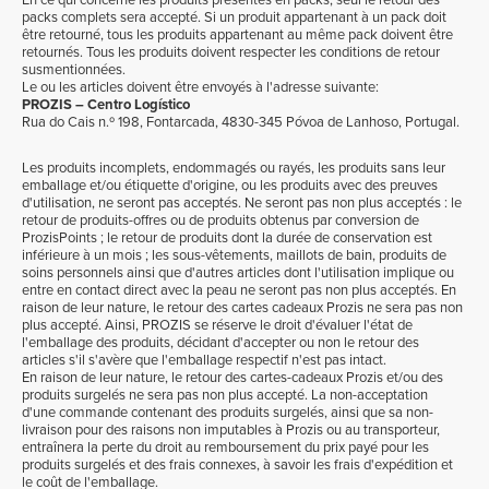
En ce qui concerne les produits présentés en packs, seul le retour des
packs complets sera accepté. Si un produit appartenant à un pack doit
être retourné, tous les produits appartenant au même pack doivent être
retournés. Tous les produits doivent respecter les conditions de retour
susmentionnées.
Le ou les articles doivent être envoyés à l'adresse suivante:
PROZIS – Centro Logístico
Rua do Cais n.º 198, Fontarcada, 4830-345 Póvoa de Lanhoso, Portugal.
Les produits incomplets, endommagés ou rayés, les produits sans leur
emballage et/ou étiquette d'origine, ou les produits avec des preuves
d'utilisation, ne seront pas acceptés. Ne seront pas non plus acceptés : le
retour de produits-offres ou de produits obtenus par conversion de
ProzisPoints ; le retour de produits dont la durée de conservation est
inférieure à un mois ; les sous-vêtements, maillots de bain, produits de
soins personnels ainsi que d'autres articles dont l'utilisation implique ou
entre en contact direct avec la peau ne seront pas non plus acceptés. En
raison de leur nature, le retour des cartes cadeaux Prozis ne sera pas non
plus accepté. Ainsi, PROZIS se réserve le droit d'évaluer l'état de
l'emballage des produits, décidant d'accepter ou non le retour des
articles s'il s'avère que l'emballage respectif n'est pas intact.
En raison de leur nature, le retour des cartes-cadeaux Prozis et/ou des
produits surgelés ne sera pas non plus accepté. La non-acceptation
d'une commande contenant des produits surgelés, ainsi que sa non-
livraison pour des raisons non imputables à Prozis ou au transporteur,
entraînera la perte du droit au remboursement du prix payé pour les
produits surgelés et des frais connexes, à savoir les frais d'expédition et
le coût de l'emballage.