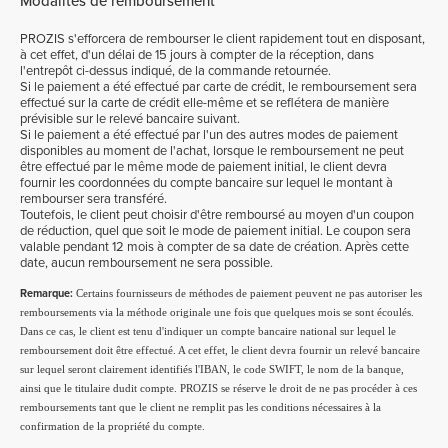
Modalités de remboursement
PROZIS s'efforcera de rembourser le client rapidement tout en disposant,
à cet effet, d'un délai de 15 jours à compter de la réception, dans
l'entrepôt ci-dessus indiqué, de la commande retournée.
Si le paiement a été effectué par carte de crédit, le remboursement sera
effectué sur la carte de crédit elle-même et se reflétera de manière
prévisible sur le relevé bancaire suivant.
Si le paiement a été effectué par l'un des autres modes de paiement
disponibles au moment de l'achat, lorsque le remboursement ne peut
être effectué par le même mode de paiement initial, le client devra
fournir les coordonnées du compte bancaire sur lequel le montant à
rembourser sera transféré.
Toutefois, le client peut choisir d'être remboursé au moyen d'un coupon
de réduction, quel que soit le mode de paiement initial. Le coupon sera
valable pendant 12 mois à compter de sa date de création. Après cette
date, aucun remboursement ne sera possible.
Remarque:
Certains fournisseurs de méthodes de paiement peuvent ne pas autoriser les
remboursements via la méthode originale une fois que quelques mois se sont écoulés.
Dans ce cas, le client est tenu d'indiquer un compte bancaire national sur lequel le
remboursement doit être effectué. A cet effet, le client devra fournir un relevé bancaire
sur lequel seront clairement identifiés l'IBAN, le code SWIFT, le nom de la banque,
ainsi que le titulaire dudit compte. PROZIS se réserve le droit de ne pas procéder à ces
remboursements tant que le client ne remplit pas les conditions nécessaires à la
confirmation de la propriété du compte.