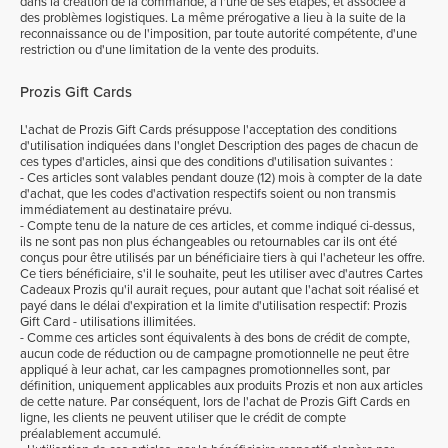
dans la création de la commande, à l'une de ses étapes, et associée à
des problèmes logistiques. La même prérogative a lieu à la suite de la
reconnaissance ou de l'imposition, par toute autorité compétente, d'une
restriction ou d'une limitation de la vente des produits.
Prozis Gift Cards
L'achat de Prozis Gift Cards présuppose l'acceptation des conditions
d'utilisation indiquées dans l'onglet Description des pages de chacun de
ces types d'articles, ainsi que des conditions d'utilisation suivantes :
- Ces articles sont valables pendant douze (12) mois à compter de la date
d'achat, que les codes d'activation respectifs soient ou non transmis
immédiatement au destinataire prévu.
- Compte tenu de la nature de ces articles, et comme indiqué ci-dessus,
ils ne sont pas non plus échangeables ou retournables car ils ont été
conçus pour être utilisés par un bénéficiaire tiers à qui l'acheteur les offre.
Ce tiers bénéficiaire, s'il le souhaite, peut les utiliser avec d'autres Cartes
Cadeaux Prozis qu'il aurait reçues, pour autant que l'achat soit réalisé et
payé dans le délai d'expiration et la limite d'utilisation respectif: Prozis
Gift Card - utilisations illimitées.
- Comme ces articles sont équivalents à des bons de crédit de compte,
aucun code de réduction ou de campagne promotionnelle ne peut être
appliqué à leur achat, car les campagnes promotionnelles sont, par
définition, uniquement applicables aux produits Prozis et non aux articles
de cette nature. Par conséquent, lors de l'achat de Prozis Gift Cards en
ligne, les clients ne peuvent utiliser que le crédit de compte
préalablement accumulé.