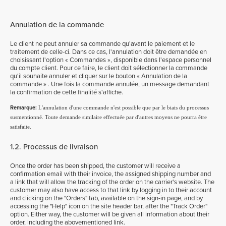
Annulation de la commande
Le client ne peut annuler sa commande qu'avant le paiement et le
traitement de celle-ci. Dans ce cas, l'annulation doit être demandée en
choisissant l'option « Commandes », disponible dans l'espace personnel
du compte client. Pour ce faire, le client doit sélectionner la commande
qu'il souhaite annuler et cliquer sur le bouton « Annulation de la
commande » . Une fois la commande annulée, un message demandant
la confirmation de cette finalité s'affiche.
Remarque:
L'annulation d'une commande n'est possible que par le biais du processus
susmentionné. Toute demande similaire effectuée par d'autres moyens ne pourra être
satisfaite.
1.2. Processus de livraison
Once the order has been shipped, the customer will receive a
confirmation email with their invoice, the assigned shipping number and
a link that will allow the tracking of the order on the carrier's website. The
customer may also have access to that link by logging in to their account
and clicking on the "Orders" tab, available on the sign-in page, and by
accessing the "Help" icon on the site header bar, after the "Track Order"
option. Either way, the customer will be given all information about their
order, including the abovementioned link.