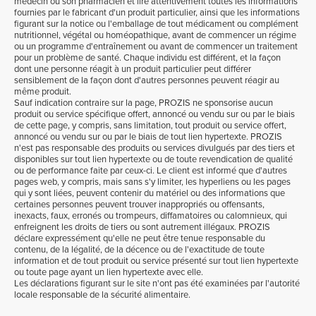
médecin ou son pharmacien et lire attentivement toutes les informations
fournies par le fabricant d'un produit particulier, ainsi que les informations
figurant sur la notice ou l'emballage de tout médicament ou complément
nutritionnel, végétal ou homéopathique, avant de commencer un régime
ou un programme d'entraînement ou avant de commencer un traitement
pour un problème de santé. Chaque individu est différent, et la façon
dont une personne réagit à un produit particulier peut différer
sensiblement de la façon dont d'autres personnes peuvent réagir au
même produit.
Sauf indication contraire sur la page, PROZIS ne sponsorise aucun
produit ou service spécifique offert, annoncé ou vendu sur ou par le biais
de cette page, y compris, sans limitation, tout produit ou service offert,
annoncé ou vendu sur ou par le biais de tout lien hypertexte. PROZIS
n'est pas responsable des produits ou services divulgués par des tiers et
disponibles sur tout lien hypertexte ou de toute revendication de qualité
ou de performance faite par ceux-ci. Le client est informé que d'autres
pages web, y compris, mais sans s'y limiter, les hyperliens ou les pages
qui y sont liées, peuvent contenir du matériel ou des informations que
certaines personnes peuvent trouver inappropriés ou offensants,
inexacts, faux, erronés ou trompeurs, diffamatoires ou calomnieux, qui
enfreignent les droits de tiers ou sont autrement illégaux. PROZIS
déclare expressément qu'elle ne peut être tenue responsable du
contenu, de la légalité, de la décence ou de l'exactitude de toute
information et de tout produit ou service présenté sur tout lien hypertexte
ou toute page ayant un lien hypertexte avec elle.
Les déclarations figurant sur le site n'ont pas été examinées par l'autorité
locale responsable de la sécurité alimentaire.