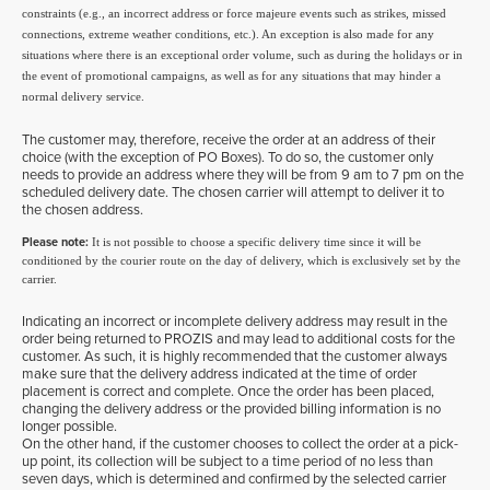
constraints (e.g., an incorrect address or force majeure events such as strikes, missed
connections, extreme weather conditions, etc.). An exception is also made for any
situations where there is an exceptional order volume, such as during the holidays or in
the event of promotional campaigns, as well as for any situations that may hinder a
normal delivery service.
The customer may, therefore, receive the order at an address of their
choice (with the exception of PO Boxes). To do so, the customer only
needs to provide an address where they will be from 9 am to 7 pm on the
scheduled delivery date. The chosen carrier will attempt to deliver it to
the chosen address.
Please note:
It is not possible to choose a specific delivery time since it will be
conditioned by the courier route on the day of delivery, which is exclusively set by the
carrier.
Indicating an incorrect or incomplete delivery address may result in the
order being returned to PROZIS and may lead to additional costs for the
customer. As such, it is highly recommended that the customer always
make sure that the delivery address indicated at the time of order
placement is correct and complete. Once the order has been placed,
changing the delivery address or the provided billing information is no
longer possible.
On the other hand, if the customer chooses to collect the order at a pick-
up point, its collection will be subject to a time period of no less than
seven days, which is determined and confirmed by the selected carrier