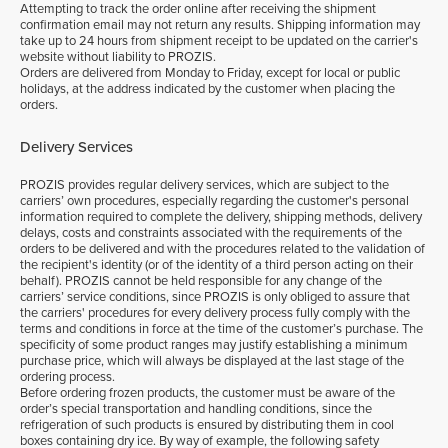
Attempting to track the order online after receiving the shipment
confirmation email may not return any results. Shipping information may
take up to 24 hours from shipment receipt to be updated on the carrier's
website without liability to PROZIS.
Orders are delivered from Monday to Friday, except for local or public
holidays, at the address indicated by the customer when placing the
orders.
Delivery Services
PROZIS provides regular delivery services, which are subject to the
carriers’ own procedures, especially regarding the customer's personal
information required to complete the delivery, shipping methods, delivery
delays, costs and constraints associated with the requirements of the
orders to be delivered and with the procedures related to the validation of
the recipient's identity (or of the identity of a third person acting on their
behalf). PROZIS cannot be held responsible for any change of the
carriers’ service conditions, since PROZIS is only obliged to assure that
the carriers' procedures for every delivery process fully comply with the
terms and conditions in force at the time of the customer’s purchase. The
specificity of some product ranges may justify establishing a minimum
purchase price, which will always be displayed at the last stage of the
ordering process.
Before ordering frozen products, the customer must be aware of the
order’s special transportation and handling conditions, since the
refrigeration of such products is ensured by distributing them in cool
boxes containing dry ice. By way of example, the following safety