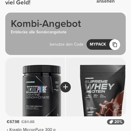
ansehen
viel Geld!
Kombi-Angebot
Entdecke alle Sonderangebote
benutze den Code
MYPACK
€67.98
€84.98
20%
Kreatin MicronPure 300 g