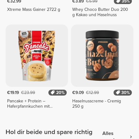
€32.99
€3.89
€5.99
35%
Xtreme Mass Gainer 2722 g
Whey Choco Butter Duo 200
g Kakao und Haselnuss
€19.19
€23.99
20%
€9.09
€12.99
30%
Pancake + Protein –
Haselnusscreme - Cremig
Haferpfannkuchen mit
250 g
Protein 900 g
Hol dir beide und spare richtig
Alles