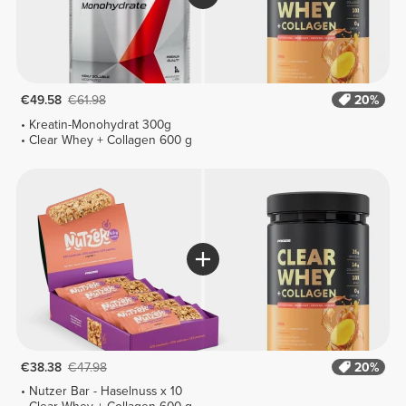
€49.58
€61.98
20%
Kreatin-Monohydrat 300g
Clear Whey + Collagen 600 g
€38.38
€47.98
20%
Nutzer Bar - Haselnuss x 10