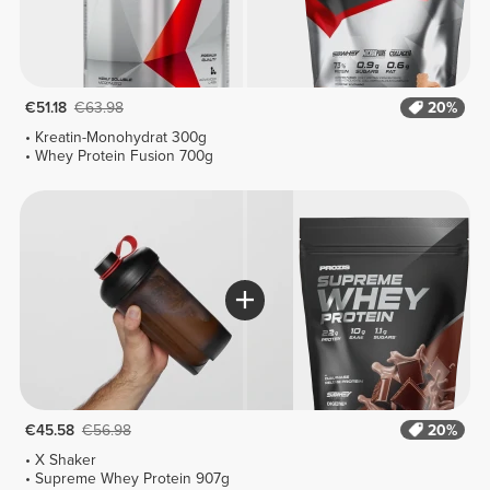
€51.18
€63.98
20%
Kreatin-Monohydrat 300g
Whey Protein Fusion 700g
€45.58
€56.98
20%
X Shaker
Supreme Whey Protein 907g