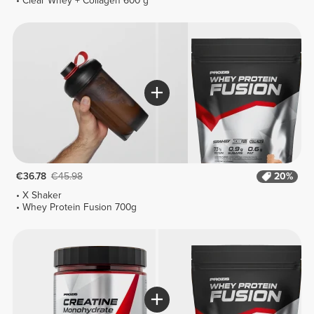
Clear Whey + Collagen 600 g
€36.78
€45.98
20%
X Shaker
Whey Protein Fusion 700g