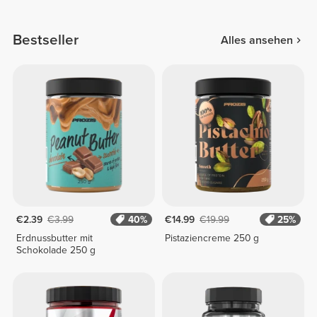
Bestseller
Alles ansehen
€2.39
€3.99
40%
€14.99
€19.99
25%
Erdnussbutter mit
Pistaziencreme 250 g
Schokolade 250 g