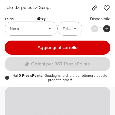
Telo da palestra Script
Disponibile
77
€9.99
Nero
Telo da Palestra Script
1
Aggiungi al carrello
Ottieni per 967 ProzisPoints
Hai
0 ProzisPoints.
Guadagnane di più per ottenere questo
prodotto gratis!