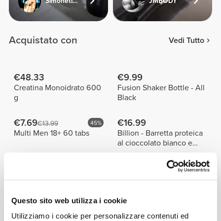
Simonetinifit
JMBODY
Acquistato con
Vedi Tutto
€48.33
€9.99
Creatina Monoidrato 600
Fusion Shaker Bottle - All
g
Black
€7.69
€16.99
€13.99
45%
Multi Men 18+ 60 tabs
Billion - Barretta proteica
al cioccolato bianco e
arachidi x 9
Prodotti simili
Vedi Tutto
Questo sito web utilizza i cookie
€12.99
€9.99
Telo da palestra IronMode
Telo da palestra Work
Utilizziamo i cookie per personalizzare contenuti ed