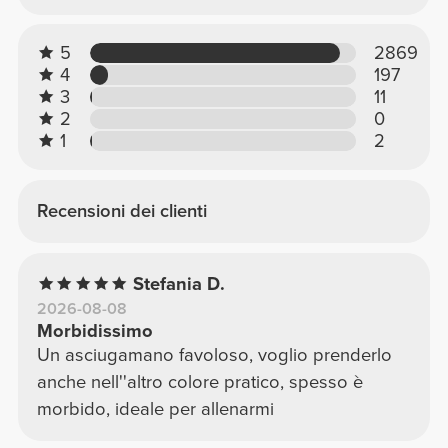
5
2869
4
197
3
11
2
0
1
2
Recensioni dei clienti
Stefania D.
2026-08-08
Morbidissimo
Un asciugamano favoloso, voglio prenderlo
anche nell''altro colore pratico, spesso è
morbido, ideale per allenarmi