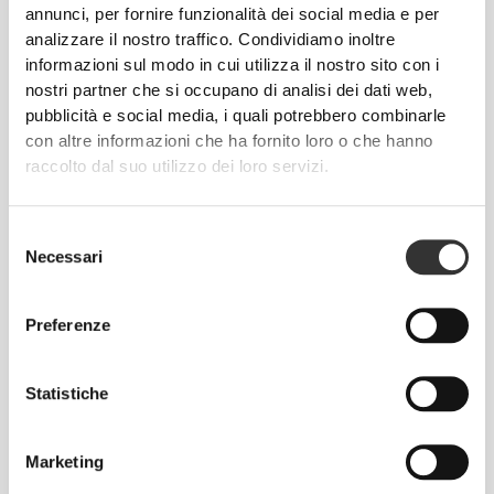
Harder
annunci, per fornire funzionalità dei social media e per
analizzare il nostro traffico. Condividiamo inoltre
informazioni sul modo in cui utilizza il nostro sito con i
€12.99
€9.99
Telo da Palestra con
Telo da palestra
nostri partner che si occupano di analisi dei dati web,
Cappuccio SoulSkin
Athleisure
pubblicità e social media, i quali potrebbero combinarle
con altre informazioni che ha fornito loro o che hanno
raccolto dal suo utilizzo dei loro servizi.
I Più Venduti
Vedi Tutto
Selezione
€34.99
€26.24
€34.99
25%
Necessari
del
Maglietta Oversized WIP
Pantaloncini medi a vita
consenso
regolare Peach Perfect FX
Preferenze
€29.99
€16.99
Pantaloncini medi a vita
Fasce in Cotone per il
Statistiche
alta Peach Perfect
Sollevamento Pesi x 2
Marketing
Info e assistenza