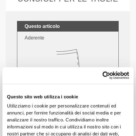
Questo articolo
Aderente
Questo sito web utilizza i cookie
Utilizziamo i cookie per personalizzare contenuti ed
annunci, per fornire funzionalità dei social media e per
Senti il tuo corpo ad ogni mossa che fai.
analizzare il nostro traffico. Condividiamo inoltre
La vestibilità aderente mette in mostra la
informazioni sul modo in cui utilizza il nostro sito con i
silhouette del tuo corpo.
nostri partner che si occupano di analisi dei dati web,