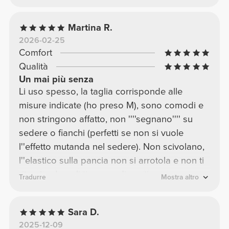
Martina R.
2026-02-25
Comfort
Qualità
Un mai più senza
Li uso spesso, la taglia corrisponde alle
misure indicate (ho preso M), sono comodi e
non stringono affatto, non ''''segnano'''' su
sedere o fianchi (perfetti se non si vuole
l''effetto mutanda nel sedere). Non scivolano,
l''elastico sulla pancia non si arrotola e non ti
ritrovi a doverli tirare su di continuo.
Tradurre
Mostra altro
Avvolgono bene e durante l''allenamento non
si fanno sentire, NON sono trasparenti e il
Sara D.
tessuto è spesso e di qualità. La vita alta è
2025-12-09