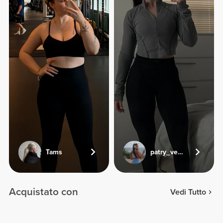
Tams
patry_veliz
Acquistato con
Vedi Tutto