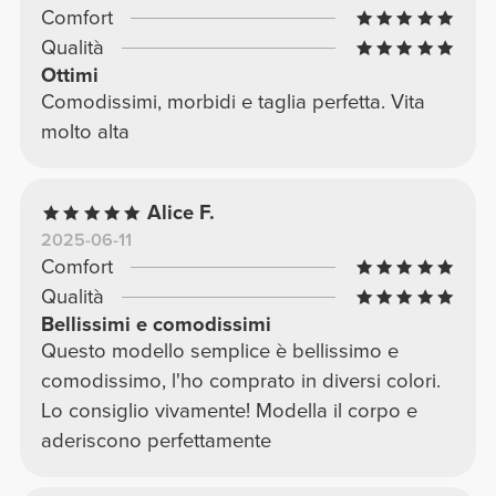
alta al punto giusto, non sembri fantozzi. In
Comfort
definitiva: i leggings neri da avere come
Qualità
leggings ''''base''''
Ottimi
Comodissimi, morbidi e taglia perfetta. Vita
molto alta
Alice F.
2025-06-11
Comfort
Qualità
Bellissimi e comodissimi
Questo modello semplice è bellissimo e
comodissimo, l'ho comprato in diversi colori.
Lo consiglio vivamente! Modella il corpo e
aderiscono perfettamente