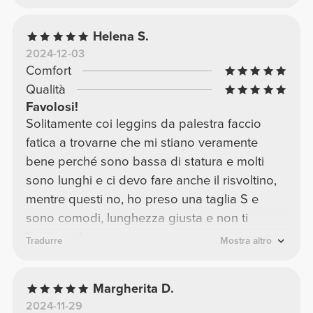
Helena S.
2024-12-03
Comfort
Qualità
Favolosi!
Solitamente coi leggins da palestra faccio
fatica a trovarne che mi stiano veramente
bene perché sono bassa di statura e molti
sono lunghi e ci devo fare anche il risvoltino,
mentre questi no, ho preso una taglia S e
sono comodi, lunghezza giusta e non ti
lasciano il segno
Tradurre
Mostra altro
Margherita D.
2024-11-29