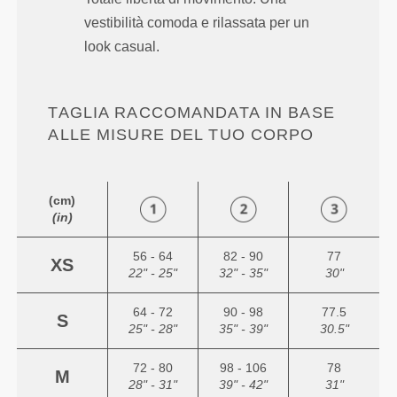
vestibilità comoda e rilassata per un
look casual.
TAGLIA RACCOMANDATA IN BASE
ALLE MISURE DEL TUO CORPO
(cm)
(in)
56 - 64
82 - 90
77
XS
22" - 25"
32" - 35"
30"
64 - 72
90 - 98
77.5
S
25" - 28"
35" - 39"
30.5"
72 - 80
98 - 106
78
M
28" - 31"
39" - 42"
31"