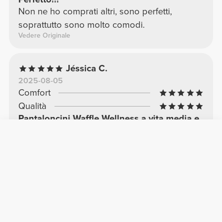
Non ne ho comprati altri, sono perfetti,
soprattutto sono molto comodi.
Vedere Originale
Jéssica C.
2025-08-05
Comfort
Qualità
Pantaloncini Waffle Wellness a vita media e
regolare - Lilla antico
Appena ho visto questo completo, me ne
sono innamorata (contiene anche un crop top
a maniche corte). È super versatile da
indossare fuori dalla palestra, in un contesto
casual, e facilissimo da abbinare ad altri capi!
Vedere Originale