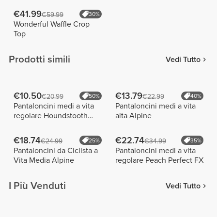
€41.99
€59.99
30%
Wonderful Waffle Crop
Top
Prodotti simili
Vedi Tutto
€10.50
€13.79
€20.99
50%
€22.99
40%
Pantaloncini medi a vita
Pantaloncini medi a vita
regolare Houndstooth
alta Alpine
Harmony
€18.74
€22.74
€24.99
25%
€34.99
35%
Pantaloncini da Ciclista a
Pantaloncini medi a vita
Vita Media Alpine
regolare Peach Perfect FX
I Più Venduti
Vedi Tutto