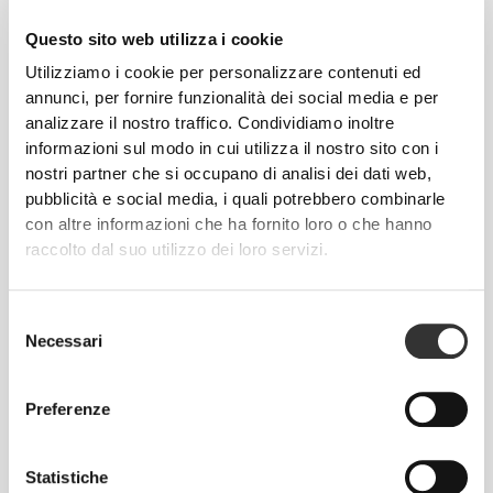
RevoKnit
è un'avanzata tecnologia di lavorazione a
maglia sviluppata da Prozis che dà vita a capi di
Questo sito web utilizza i cookie
abbigliamento ad alte prestazioni, come una
Utilizziamo i cookie per personalizzare contenuti ed
seconda pelle e con maggiore elasticità, supporto e
annunci, per fornire funzionalità dei social media e per
comodità.
analizzare il nostro traffico. Condividiamo inoltre
informazioni sul modo in cui utilizza il nostro sito con i
RevoKnit
ha migliori prestazioni, fa sentire meglio
nostri partner che si occupano di analisi dei dati web,
ed è migliore per l'ambiente.
pubblicità e social media, i quali potrebbero combinarle
con altre informazioni che ha fornito loro o che hanno
raccolto dal suo utilizzo dei loro servizi.
TECNOLOGIA DELLE FIBRE
Selezione
Necessari
del
consenso
Preferenze
La nostra tecnologia BetterCotton© sviluppata in
laboratorio mantiene le proprietà naturali del cotone,
Statistiche