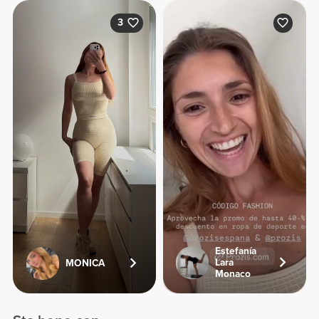
3
Estefanía
Lara
MONICA
Monaco