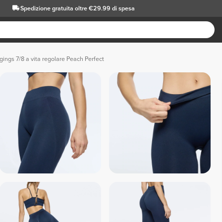
Spedizione gratuita oltre €29.99 di spesa
gings 7/8 a vita regolare Peach Perfect