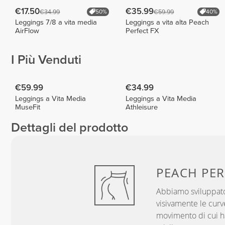
€17.50
€35.99
€34.99
€59.99
50%
40%
Leggings 7/8 a vita media
Leggings a vita alta Peach
AirFlow
Perfect FX
I Più Venduti
€59.99
€34.99
Leggings a Vita Media
Leggings a Vita Media
MuseFit
Athleisure
Dettagli del prodotto
PEACH
PER
Abbiamo sviluppato
visivamente le curve
movimento di cui hai