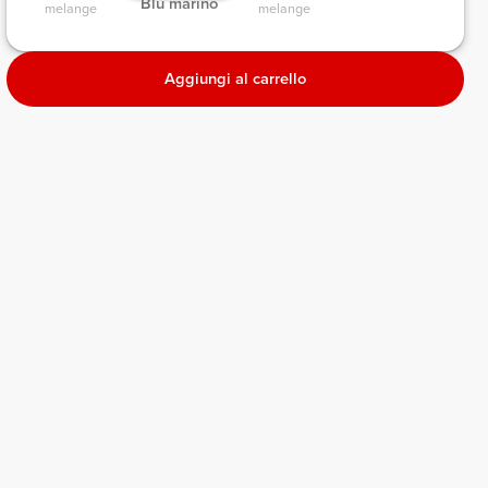
 Blu marino 
melange 
melange 
Aggiungi al carrello