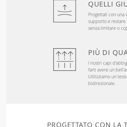
QUELLI
GI
Progettati con una v
supporto e restare a
senza limitare o co
PIÙ DI
QUA
I nostri capi d'abbi
farti avere un bell'
Utilizziamo un tess
bidirezionale.
PROGETTATO CON LA