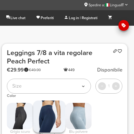
Spedire a:
Lingua
IT
Live chat
Preferiti
Log in | Registrati
Leggings 7/8 a vita regolare
Peach Perfect
€29.99
Disponibile
€49.99
449
Size
1
Color
 Grigio scuro 
 Blu polvere 