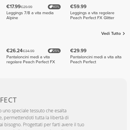
€17.99
€59.99
€29.99
40%
Leggings 7/8 a vita media
Leggings a vita regolare
Alpine
Peach Perfect FX Glitter
Vedi Tutto
€26.24
€29.99
€34.99
25%
Pantaloncini medi a vita
Pantaloncini medi a vita alta
regolare Peach Perfect FX
Peach Perfect
FECT
 uno speciale tessuto che esalta
, permettendoti tutta la libertà di
 bisogno. Progettati per farti avere il tuo