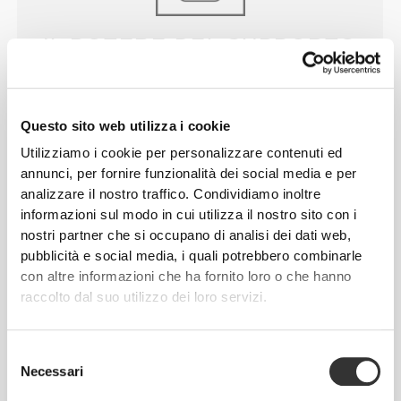
IL POTERE DEL SUPPORTO
Sviluppata con il giusto livello di compressione, per
assicurare che la cintura resti al suo posto durante
la corsa.
Questo sito web utilizza i cookie
Utilizziamo i cookie per personalizzare contenuti ed
annunci, per fornire funzionalità dei social media e per
analizzare il nostro traffico. Condividiamo inoltre
informazioni sul modo in cui utilizza il nostro sito con i
nostri partner che si occupano di analisi dei dati web,
pubblicità e social media, i quali potrebbero combinarle
con altre informazioni che ha fornito loro o che hanno
NESSUN PRURITO
raccolto dal suo utilizzo dei loro servizi.
Grazie alla fabbricazione RevoKnit ed alla
combinazione di fibre sviluppata in laboratorio,
Selezione
questa cinta non irrita e non sfrega la pelle.
Necessari
del
consenso