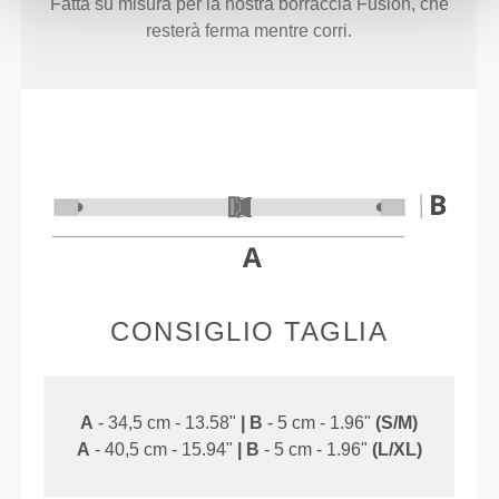
Fatta su misura per la nostra borraccia Fusion, che
resterà ferma mentre corri.
CONSIGLIO TAGLIA
A
- 34,5 cm - 13.58"
|
B
- 5 cm - 1.96"
(S/M)
A
- 40,5 cm - 15.94"
|
B
- 5 cm - 1.96"
(L/XL)