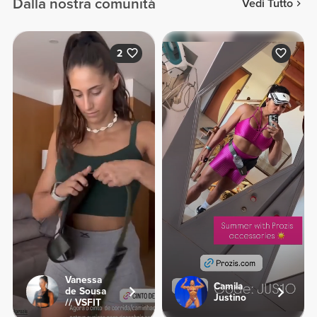
Dalla nostra comunità
Vedi Tutto
2
Vanessa
Camila
de Sousa
Justino
// VSFIT