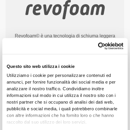
Revofoam© è una tecnologia di schiuma leggera
sviluppata da Prozis e progettata per assorbimento
degli urti, durabilità e comodità, con una moltitudine
di applicazioni, da prodotti incentrati sulle
prestazioni a oggetti domestici di uso quotidiano.
Questo sito web utilizza i cookie
Utilizziamo i cookie per personalizzare contenuti ed
annunci, per fornire funzionalità dei social media e per
analizzare il nostro traffico. Condividiamo inoltre
CONSIGLIO TAGLIA
informazioni sul modo in cui utilizza il nostro sito con i
nostri partner che si occupano di analisi dei dati web,
pubblicità e social media, i quali potrebbero combinarle
con altre informazioni che ha fornito loro o che hanno
cm
(in)
VITA
raccolto dal suo utilizzo dei loro servizi.