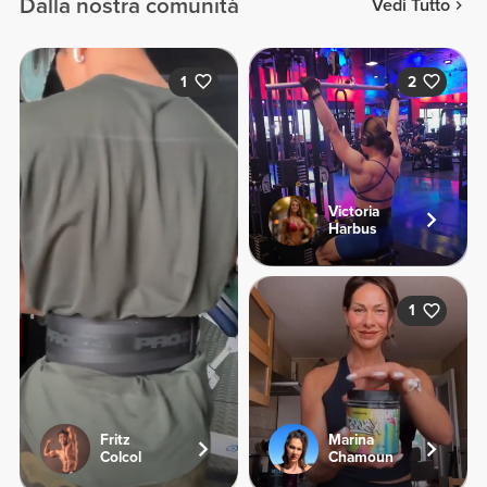
Dalla nostra comunità
Vedi Tutto
1
2
Victoria
Harbus
1
Fritz
Marina
Colcol
Chamoun