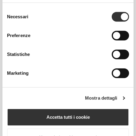
S
Selezione
80-90
Necessari
del
consenso
M
90-100
Preferenze
L
100-110
Statistiche
XL
Marketing
110-120
Mostra dettagli
Info e assistenza
Accetta tutti i cookie