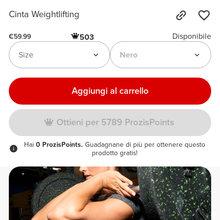
Cinta Weightlifting
Disponibile
503
€59.99
Size
Nero
Aggiungi al carrello
Ottieni per 5789 ProzisPoints
Hai
0 ProzisPoints.
Guadagnane di più per ottenere questo
prodotto gratis!