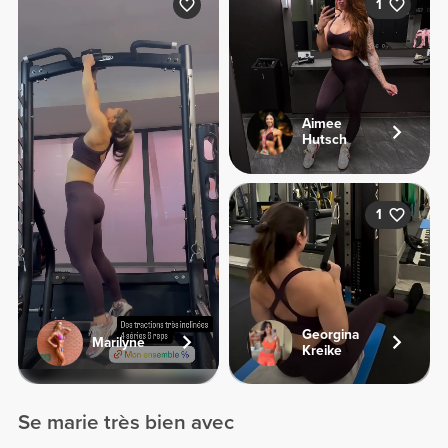
1
Aimee
Hutsch
1
Georgina
Marilyne
Kreike
Se marie très bien avec