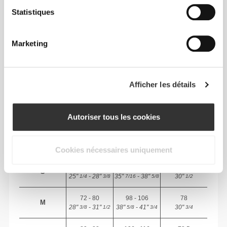
Statistiques
TAILLE RECOMMANDÉE EN FONCTION DE
TES MENSURATIONS
Marketing
ENTRE-
JAMBE
TAILLE
HANCHES
mesuré de
TAILLE
Afficher les détails
(cm)/(in)
(cm)/(in)
l'entrejambe à
l'ourlet
(cm)/(in)
Autoriser tous les cookies
82 - 90
56 - 64
77
XS
32"
- 35"
5/16
22"
- 25"
30"
1/8
1/4
5/16
7/16
Cookies nécessaires uniquement
64 - 72
90 - 98
77.5
S
25"
- 28"
35"
- 38"
30"
1/4
3/8
7/16
5/8
1/2
72 - 80
98 - 106
78
M
28"
- 31"
38"
- 41"
30"
3/8
1/2
5/8
3/4
3/4