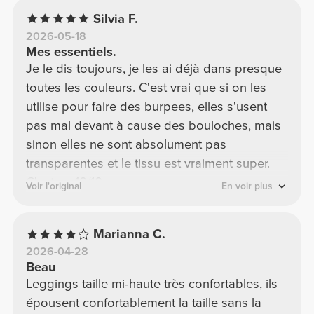
Silvia F.
2026-05-18
Mes essentiels.
Je le dis toujours, je les ai déjà dans presque
toutes les couleurs. C'est vrai que si on les
utilise pour faire des burpees, elles s'usent
pas mal devant à cause des bouloches, mais
sinon elles ne sont absolument pas
transparentes et le tissu est vraiment super.
C'est un 10/10.
Voir l'original
En voir plus
Marianna C.
2026-04-28
Beau
Leggings taille mi-haute très confortables, ils
épousent confortablement la taille sans la