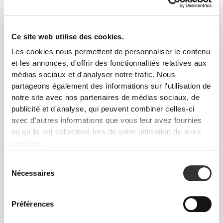
telle est la devise.
Ce site web utilise des cookies.
Ample
Les cookies nous permettent de personnaliser le contenu
et les annonces, d'offrir des fonctionnalités relatives aux
médias sociaux et d'analyser notre trafic. Nous
partageons également des informations sur l'utilisation de
notre site avec nos partenaires de médias sociaux, de
publicité et d'analyse, qui peuvent combiner celles-ci
avec d'autres informations que vous leur avez fournies
ou qu'ils ont collectées lors de votre utilisation de leurs
services.
Sélection
Nécessaires
du
consentement
Liberté totale de mouvement. Une coupe
Préférences
confortable et décontractée pour un look casual.