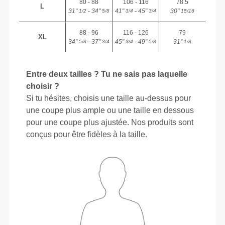
80 - 88
106 - 116
78.5
L
31"
- 34"
41"
- 45"
30"
1/2
5/8
3/4
3/4
15/16
88 - 96
116 - 126
79
XL
34"
- 37"
45"
- 49"
31"
5/8
3/4
3/4
5/8
1/8
Entre deux tailles ? Tu ne sais pas laquelle
choisir ?
Si tu hésites, choisis une taille au-dessus pour
une coupe plus ample ou une taille en dessous
pour une coupe plus ajustée. Nos produits sont
conçus pour être fidèles à la taille.