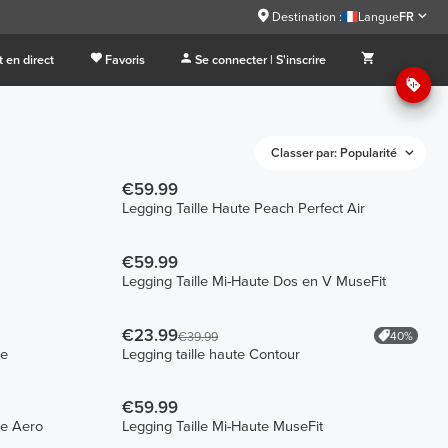
Destination :
Langue
FR
 en direct
Favoris
Se connecter | S'inscrire
Classer par: Popularité
€59.99
Legging Taille Haute Peach Perfect Air
€59.99
Legging Taille Mi-Haute Dos en V MuseFit
€23.99
40%
€39.99
re
Legging taille haute Contour
€59.99
re Aero
Legging Taille Mi-Haute MuseFit