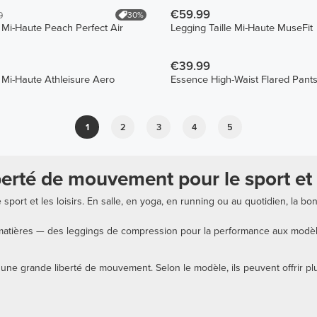
€59.99
30%
9
e Mi-Haute Peach Perfect Air
Legging Taille Mi-Haute MuseFit
€39.99
e Mi-Haute Athleisure Aero
Essence High-Waist Flared Pant
1
2
3
4
5
iberté de mouvement pour le sport et 
 sport et les loisirs. En salle, en yoga, en running ou au quotidien, la 
 matières — des leggings de compression pour la performance aux modèl
une grande liberté de mouvement. Selon le modèle, ils peuvent offrir plu