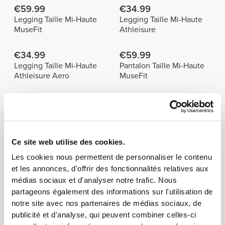
€59.99
€34.99
Legging Taille Mi-Haute
Legging Taille Mi-Haute
MuseFit
Athleisure
€34.99
€59.99
Legging Taille Mi-Haute
Pantalon Taille Mi-Haute
Athleisure Aero
MuseFit
Info et Entretien
Ce site web utilise des cookies.
Taille du modèle : 1,70 m - 5'6" | Le modèle
porte : Taille S
Les cookies nous permettent de personnaliser le contenu
et les annonces, d'offrir des fonctionnalités relatives aux
médias sociaux et d'analyser notre trafic. Nous
Voir le tableau des mesures dans la
partageons également des informations sur l'utilisation de
description.
notre site avec nos partenaires de médias sociaux, de
publicité et d'analyse, qui peuvent combiner celles-ci