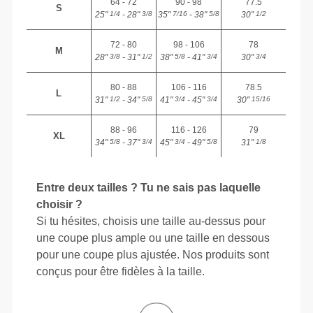
64 - 72
90 - 98
77.5
S
25"
- 28"
35"
- 38"
30"
1/4
3/8
7/16
5/8
1/2
72 - 80
98 - 106
78
M
28"
- 31"
38"
- 41"
30"
3/8
1/2
5/8
3/4
3/4
80 - 88
106 - 116
78.5
L
31"
- 34"
41"
- 45"
30"
1/2
5/8
3/4
3/4
15/16
88 - 96
116 - 126
79
XL
34"
- 37"
45"
- 49"
31"
5/8
3/4
3/4
5/8
1/8
Entre deux tailles ? Tu ne sais pas laquelle
choisir ?
Si tu hésites, choisis une taille au-dessus pour
une coupe plus ample ou une taille en dessous
pour une coupe plus ajustée. Nos produits sont
conçus pour être fidèles à la taille.