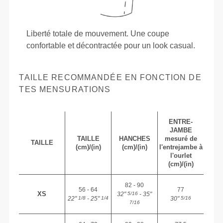
Liberté totale de mouvement. Une coupe
confortable et décontractée pour un look casual.
TAILLE RECOMMANDÉE EN FONCTION DE
TES MENSURATIONS
ENTRE-
JAMBE
TAILLE
HANCHES
mesuré de
TAILLE
(cm)/(in)
(cm)/(in)
l'entrejambe à
l'ourlet
(cm)/(in)
82 - 90
56 - 64
77
XS
32"
- 35"
5/16
22"
- 25"
30"
1/8
1/4
5/16
7/16