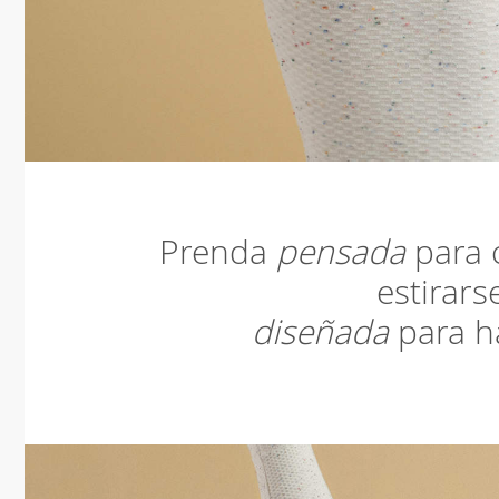
Prenda
pensada
para c
estirars
diseñada
para ha