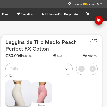
Enviar a:
Idioma
ES
n línea
Favoritos
Iniciar sesión | Regístrate
Leggins de Tiro Medio Peach
Perfect FX Cotton
€30.00
En stock
€59.99
503
Talla
1
Color
 Rosa 