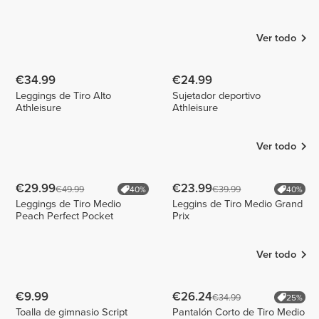
García
Vanessa
Cabeza
@emevegana
de Sousa
13
// VSFIT
2
Ver todo
€34.99
€24.99
Leggings de Tiro Alto
Sujetador deportivo
Athleisure
Athleisure
Ver todo
€29.99
€23.99
€49.99
€39.99
40%
40%
Leggings de Tiro Medio
Leggins de Tiro Medio Grand
Peach Perfect Pocket
Prix
Ver todo
€9.99
€26.24
€34.99
25%
Toalla de gimnasio Script
Pantalón Corto de Tiro Medio