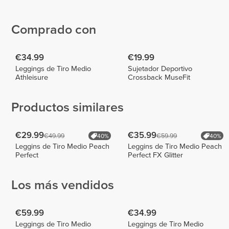
Luizajuli
BORG
Paulina
Wallner
2
12
1
Comprado con
€34.99
€19.99
Leggings de Tiro Medio
Sujetador Deportivo
Athleisure
Crossback MuseFit
Productos similares
€29.99
€35.99
€49.99
€59.99
40%
40%
Leggins de Tiro Medio Peach
Leggins de Tiro Medio Peach
Perfect
Perfect FX Glitter
Los más vendidos
€59.99
€34.99
Leggings de Tiro Medio
Leggings de Tiro Medio