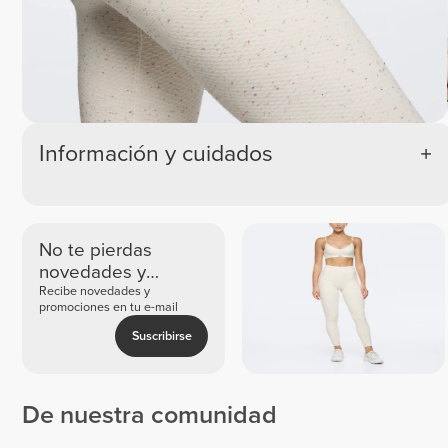
Información y cuidados
No te pierdas
novedades y
ofertas exclusivas
Recibe novedades y
promociones en tu e-mail
Suscribirse
De nuestra comunidad
TANIA