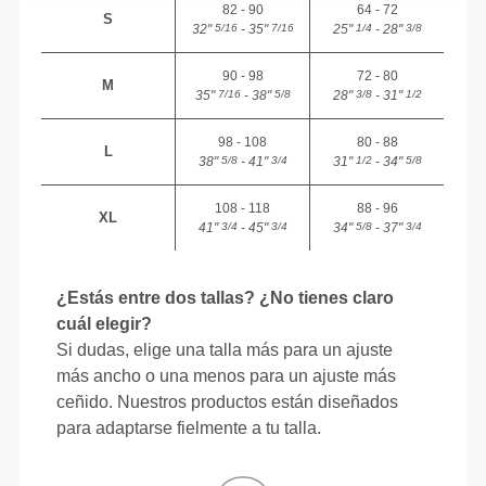
82 - 90
64 - 72
S
32"
- 35"
25"
- 28"
5/16
7/16
1/4
3/8
90 - 98
72 - 80
M
35"
- 38"
28"
- 31"
7/16
5/8
3/8
1/2
98 - 108
80 - 88
L
38"
- 41"
31"
- 34"
5/8
3/4
1/2
5/8
108 - 118
88 - 96
XL
41"
- 45"
34"
- 37"
3/4
3/4
5/8
3/4
¿Estás entre dos tallas? ¿No tienes claro
cuál elegir?
Si dudas, elige una talla más para un ajuste
más ancho o una menos para un ajuste más
ceñido. Nuestros productos están diseñados
para adaptarse fielmente a tu talla.