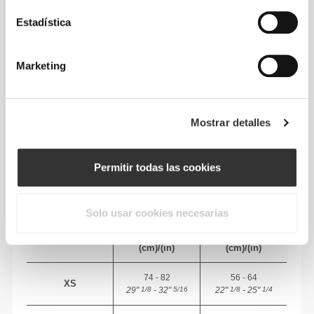
Estadística
Marketing
Libertad total de movimiento. Un ajuste cómodo
Mostrar detalles
y desenfadado para un look casual.
Permitir todas las cookies
TALLA RECOMENDADA SEGÚN TUS
MEDIDAS CORPORALES
Solo usar cookies necesarias
PECHO
CINTURA
TALLA
(cm)/(in)
(cm)/(in)
74 - 82
56 - 64
XS
29"
- 32"
22"
- 25"
1/8
5/16
1/8
1/4