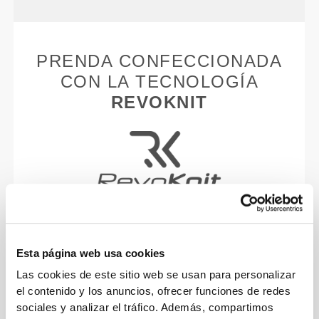
PRENDA CONFECCIONADA
CON LA TECNOLOGÍA
REVOKNIT
RevoKnit
es una avanzada tecnología de costura
desarrollada por Prozis que crea prendas con
efecto segunda piel, de alto rendimiento y con
Esta página web usa cookies
mayor elasticidad, sujeción y comodidad.
Las cookies de este sitio web se usan para personalizar
el contenido y los anuncios, ofrecer funciones de redes
RevoKnit
significa alto rendimiento, comodidad
sociales y analizar el tráfico. Además, compartimos
máxima y mejor cuidado del medio ambiente.