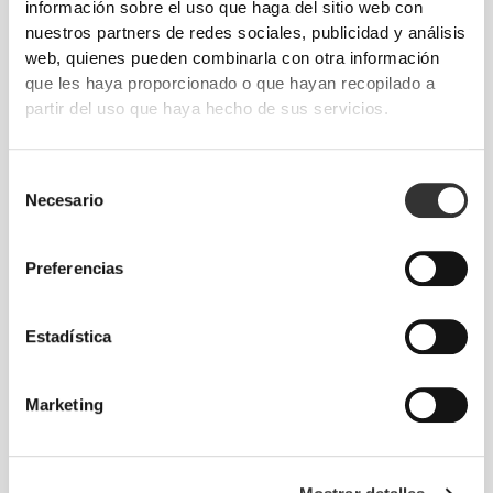
información sobre el uso que haga del sitio web con
nuestros partners de redes sociales, publicidad y análisis
web, quienes pueden combinarla con otra información
que les haya proporcionado o que hayan recopilado a
partir del uso que haya hecho de sus servicios.
TECNOLOGÍA DE FIBRA
Selección
Necesario
de
consentimiento
Preferencias
PoliStretch© es una tecnología de fibra muy versátil
desarrollada por nosotros mismos en laboratorio.
Estadística
Proporciona niveles ideales de compresión y es
muy elástica para mejorar el rendimiento, la
sujeción y la comodidad. PoliStretch© te mantiene
Marketing
seco, fresco y no limita tus movimientos.