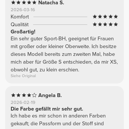
Natacha S.
lockerer geschnitten, bedeckt aber meine
2026-03-16
Oberweite sehr gut und sieht trotzdem toll
Komfort
aus!
Qualität
Großartig!
Ein sehr guter Sport-BH, geeignet für Frauen
mit großer oder kleiner Oberweite. Ich besitze
dieses Modell bereits zum zweiten Mal, habe
mich aber für Größe S entschieden, da mir XS,
obwohl gut, zu klein erschien.
Siehe Original
Angela B.
2026-02-19
Die Farbe gefällt mir sehr gut.
Ich habe es mir schon in anderen Farben
gekauft; die Passform und der Stoff sind