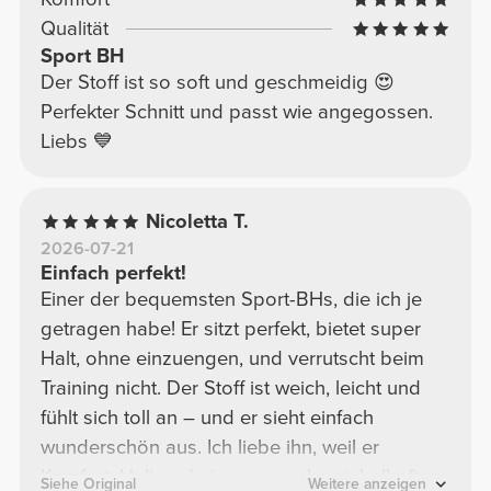
Qualität
Sport BH
Der Stoff ist so soft und geschmeidig 😍
Perfekter Schnitt und passt wie angegossen.
Liebs 💙
Nicoletta T.
2026-07-21
Einfach perfekt!
Einer der bequemsten Sport-BHs, die ich je
getragen habe! Er sitzt perfekt, bietet super
Halt, ohne einzuengen, und verrutscht beim
Training nicht. Der Stoff ist weich, leicht und
fühlt sich toll an – und er sieht einfach
wunderschön aus. Ich liebe ihn, weil er
Komfort, Halt und ein super schmeichelhaftes
Siehe Original
Weitere anzeigen