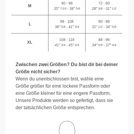
90 - 98
72 - 80
M
35"
- 38"
28"
- 31"
7/16
5/8
3/8
1/2
98 - 108
80 - 88
L
38"
- 41"
31"
- 34"
5/8
3/4
1/2
5/8
108 - 118
88 - 96
XL
41"
- 45"
34"
- 37"
3/4
3/4
5/8
3/4
Zwischen zwei Größen? Du bist dir bei deiner
Größe nicht sicher?
Wenn du unentschlossen bist, wähle eine
Größe größer für eine lockere Passform oder
eine Größe kleiner für eine engere Passform.
Unsere Produkte werden so gefertigt, dass sie
der tatsächlichen Größe entsprechen.