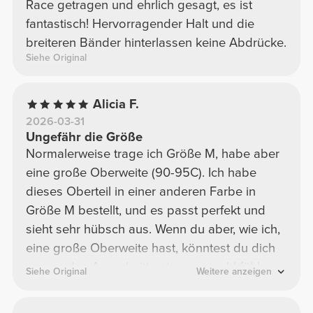
Race getragen und ehrlich gesagt, es ist
fantastisch! Hervorragender Halt und die
breiteren Bänder hinterlassen keine Abdrücke.
Siehe Original
Alicia F.
2026-03-31
Ungefähr die Größe
Normalerweise trage ich Größe M, habe aber
eine große Oberweite (90-95C). Ich habe
dieses Oberteil in einer anderen Farbe in
Größe M bestellt, und es passt perfekt und
sieht sehr hübsch aus. Wenn du aber, wie ich,
eine große Oberweite hast, könntest du dich
wegen des Ausschnitts etwas unwohl fühlen
Siehe Original
Weitere anzeigen
und unsicher sein. Ich habe es mir in Größe L
in Rosa bestellt, und es passt; es ist etwas