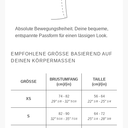
Absolute Bewegungsfreiheit. Deine bequeme,
entspannte Passform für einen lässigen Look.
EMPFOHLENE GRÖSSE BASIEREND AUF D
EINEN KÖRPERMASSEN
BRUSTUMFANG
TAILLE
GRÖSSE
(cm)/(in)
(cm)/(in)
74 - 82
56 - 64
XS
29"
- 32"
22"
- 25"
1/8
5/16
1/8
1/4
82 - 90
64 - 72
S
32"
- 35"
25"
- 28"
5/16
7/16
1/4
3/8