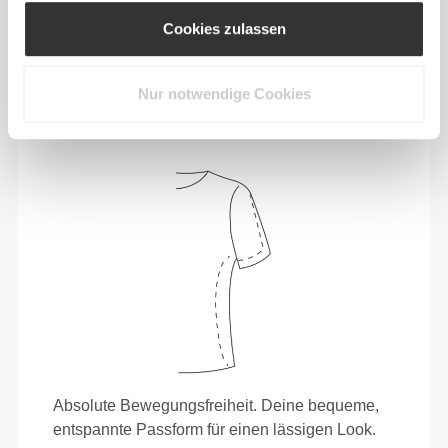
Cookies zulassen
Sich jeden Tag bequem und frei bewegen zu
können, das ist die Devise.
Nur notwendige Cookies
Absolute Bewegungsfreiheit. Deine bequeme,
entspannte Passform für einen lässigen Look.