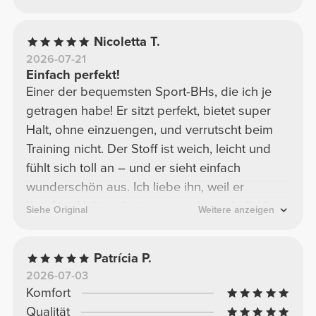
Nicoletta T.
2026-07-21
Einfach perfekt!
Einer der bequemsten Sport-BHs, die ich je
getragen habe! Er sitzt perfekt, bietet super
Halt, ohne einzuengen, und verrutscht beim
Training nicht. Der Stoff ist weich, leicht und
fühlt sich toll an – und er sieht einfach
wunderschön aus. Ich liebe ihn, weil er
Komfort, Halt und ein super schmeichelhaftes
Siehe Original
Weitere anzeigen
Design vereint. Definitiv einer meiner
Favoriten! Ich würde ihn sofort wieder kaufen.
Patrícia P.
2026-07-03
Komfort
Qualität