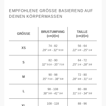
EMPFOHLENE GRÖSSE BASIEREND AUF D
EINEN KÖRPERMASSEN
BRUSTUMFANG
TAILLE
GRÖSSE
(cm)/(in)
(cm)/(in)
74 - 82
56 - 64
XS
29"
- 32"
22"
- 25"
1/8
5/16
1/8
1/4
82 - 90
64 - 72
S
32"
- 35"
25"
- 28"
5/16
7/16
1/4
3/8
90 - 98
72 - 80
M
35"
- 38"
28"
- 31"
7/16
5/8
3/8
1/2
98 - 108
80 - 88
L
38"
- 41"
31"
- 34"
5/8
3/4
1/2
5/8
108 - 118
88 - 96
XL