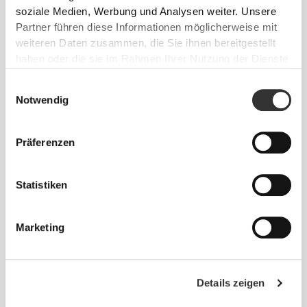
soziale Medien, Werbung und Analysen weiter. Unsere
Partner führen diese Informationen möglicherweise mit
weiteren Daten zusammen, die Sie ihnen bereitgestellt
Spüre deinen Körper bei jeder Bewegung.
haben oder die sie im Rahmen Ihrer Nutzung der Dienste
Diese engere Passform betont die Silhouette
gesammelt haben.
Einwilligungsauswahl
deines Körpers.
Notwendig
Präferenzen
Statistiken
Marketing
Details zeigen