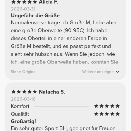
Alicia F.
2026-03-31
Ungefähr die Größe
Normalerweise trage ich Größe M, habe aber
eine große Oberweite (90-95C). Ich habe
dieses Oberteil in einer anderen Farbe in
Größe M bestellt, und es passt perfekt und
sieht sehr hübsch aus. Wenn Sie jedoch, wie
ich, eine große Oberweite haben, könnten Sie
sich aufgrund des Ausschnitts unwohl fühlen
Siehe Original
Weitere anzeigen
und weniger selbstbewusst sein. Ich habe es
in Größe L in Rosa bestellt, und es passt; es ist
Natacha S.
etwas lockerer geschnitten, bedeckt aber
2026-03-16
trotzdem meine Oberweite sehr gut und sieht
Komfort
wunderschön aus!
Qualität
Großartig!
Ein sehr guter Sport-BH, geeignet für Frauen