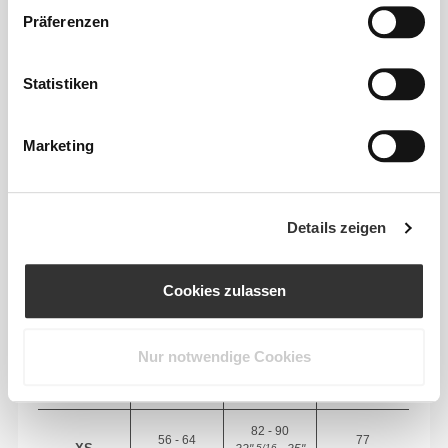
Präferenzen
Statistiken
Absolute Bewegungsfreiheit. Deine bequeme,
entspannte Passform für einen lässigen Look.
Marketing
EMPFOHLENE GRÖSSE BASIEREND AUF D
EINEN KÖRPERMASSEN
Details zeigen
INNEN-
Cookies zulassen
SAUM
Vom Schritt
TAILLE
HÜFTE
GRÖSSE
bis zum
(cm)/(in)
(cm)/(in)
Saum
Nur notwendige Cookies
gemessen
(cm)/(in)
82 - 90
56 - 64
77
5/16