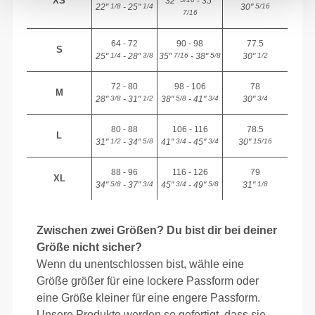
XS
32"
- 35"
22"
- 25"
30"
1/8
1/4
5/16
7/16
64 - 72
90 - 98
77.5
S
25"
- 28"
35"
- 38"
30"
1/4
3/8
7/16
5/8
1/2
72 - 80
98 - 106
78
M
28"
- 31"
38"
- 41"
30"
3/8
1/2
5/8
3/4
3/4
80 - 88
106 - 116
78.5
L
31"
- 34"
41"
- 45"
30"
1/2
5/8
3/4
3/4
15/16
88 - 96
116 - 126
79
XL
34"
- 37"
45"
- 49"
31"
5/8
3/4
3/4
5/8
1/8
Zwischen zwei Größen? Du bist dir bei deiner
Größe nicht sicher?
Wenn du unentschlossen bist, wähle eine
Größe größer für eine lockere Passform oder
eine Größe kleiner für eine engere Passform.
Unsere Produkte werden so gefertigt, dass sie