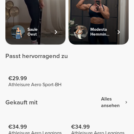
Saule
Modesta
Oest
Hemmingsen
Passt hervorragend zu
€29.99
Athleisure Aero Sport-BH
Alles
Gekauft mit
ansehen
€34.99
€34.99
Athleisure Aero Leggings
Athleisure Aero Leggings