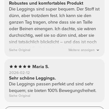
Robustes und komfortables Produkt
Die Leggings sind super bequem. Der Stoff ist
dünn, aber trotzdem fest. Ich kann sie den
ganzen Tag tragen, ohne dass sie an Taille
oder Beinen einengen. Ich dachte, sie wären
durchsichtig, weil sie so dünn sind, aber sie
sind tatsächlich blickdicht – und das ist noch
viel besser! Endlich habe ich gefunden,
Siehe Original
Weitere anzeigen
wonach ich gesucht habe <3
Maria S.
2026-02-12
Sehr schöne Leggings.
Die Leggings passen perfekt und sind sehr
bequem; sie bieten 100% Bewegungsfreiheit.
Siehe Original