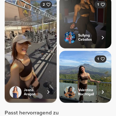
2
1
Sullyng
Ceballos
1
Jeana
Valentina
Aragon
Nachtigall
Passt hervorragend zu