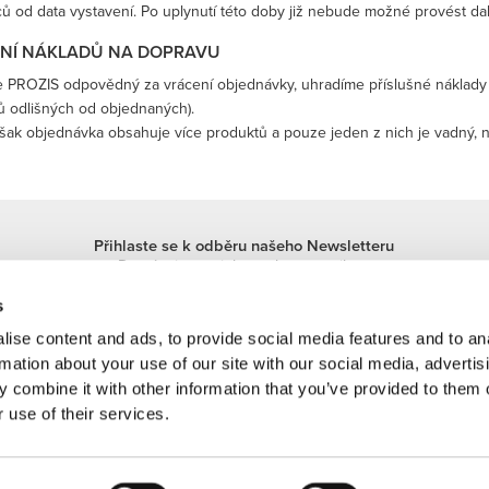
ů od data vystavení. Po uplynutí této doby již nebude možné provést dal
NÍ NÁKLADŮ NA DOPRAVU
e PROZIS odpovědný za vrácení objednávky, uhradíme příslušné náklady
ů odlišných od objednaných).
šak objednávka obsahuje více produktů a pouze jeden z nich je vadný, 
Přihlaste se k odběru našeho Newsletteru
Dostávejte novinky a akce e-mailem.
Přihlásit se
s
ise content and ads, to provide social media features and to an
rmation about your use of our site with our social media, advertis
 combine it with other information that you’ve provided to them o
 use of their services.