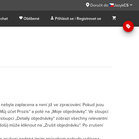
Doručit do:
Jazyk
CS
 chat
Oblíbené
Přihlásit se | Registrovat se
nebyla zaplacena a není již ve zpracování. Pokud jsou
 „Můj účet Prozis“ a poté na „Moje objednávky“. Ve sloupci
 sloupci „Detaily objednávky“ zobrazí všechny relevantní
dolů) může kliknout na „Zrušit objednávku“. Po zrušení
o zrušení podaná jiným způsobem nebude vyřízena.