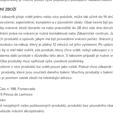
NÍ ZBOŽÍ
 zákazník přeje vrátit jednu nebo více položek, může tak učinit do 14 d
porušené, zapečetěné, kompletní a v původním obalu. Obal nesmí být po
, aby vrácené zboží dorazilo na naše pracoviště do 28 dnů ode dne doruč
tnění práva na vrácení je nutné kontaktovat naše Zákaznické centrum. Je
ch produktů a způsob, jakým má být provedeno vrácení peněz. Vrácení
oukazu na nákup, který je platný 12 měsíců od jeho vystavení. Po uplyn
 by si měl také ověřit, zda produkt, který chce vrátit, nebyl zakoupen 
darma další produkt v důsledku této akce. V takovém případě je nutné vrát
 Oba produkty musí splňovat výše uvedené podmínky.
ložené z více produktů lze vrátit pouze jako celek. Pokud chce zákazník vrá
 produkty, které jsou součástí daného balení. Všechny produkty v balen
 je povinen zaslat zboží na následující adresu:
ais n. 198, Fontarcada
5 Póvoa de Lanhoso
lsko
dě neúplných nebo poškozených produktů, produktů bez původního obalu
 nebude vrácení akceptováno.