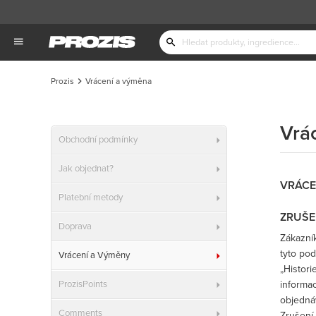
Prozis
Vrácení a výměna
Vrá
Obchodní podmínky
Jak objednat?
VRÁCE
Platební metody
ZRUŠE
Doprava
Zákazník
tyto pod
Vrácení a Výměny
„Histori
ProzisPoints
informac
objedná
Comments
Zrušení