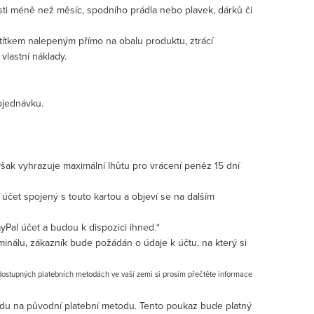
sti méně než měsíc, spodního prádla nebo plavek, dárků či
ítkem nalepeným přímo na obalu produktu, ztrácí
vlastní náklady.
bjednávku.
 však vyhrazuje maximální lhůtu pro vrácení peněz 15 dní
čet spojený s touto kartou a objeví se na dalším
Pal účet a budou k dispozici ihned.*
nálu, zákazník bude požádán o údaje k účtu, na který si
ostupných platebních metodách ve vaší zemi si prosím přečtěte informace
edu na původní platební metodu. Tento poukaz bude platný