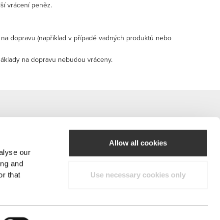
ší vrácení peněz.
 na dopravu (například v případě vadných produktů nebo
náklady na dopravu nebudou vráceny.
Allow all cookies
alyse our
#ExceedYourself
ing and
r that
Use necessary cookies only
Platební metody