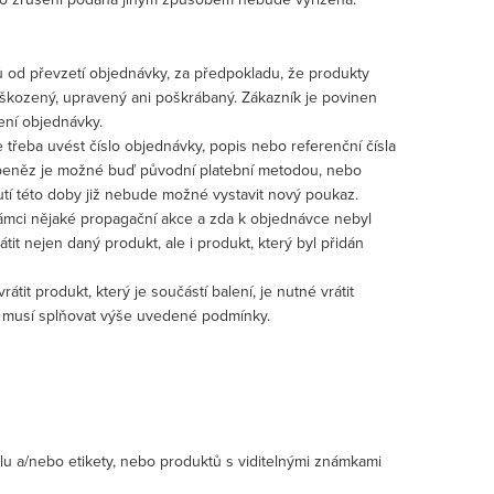
nů od převzetí objednávky, za předpokladu, že produkty
škozený, upravený ani poškrábaný. Zákazník je povinen
ení objednávky.
 třeba uvést číslo objednávky, popis nebo referenční čísla
 peněz je možné buď původní platební metodou, nebo
utí této doby již nebude možné vystavit nový poukaz.
v rámci nějaké propagační akce a zda k objednávce nebyl
it nejen daný produkt, ale i produkt, který byl přidán
tit produkt, který je součástí balení, je nutné vrátit
í musí splňovat výše uvedené podmínky.
 a/nebo etikety, nebo produktů s viditelnými známkami