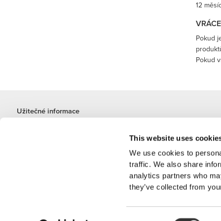
12 měsíc
VRÁCE
Pokud j
produkt
Pokud v
Užitečné informace
Přidej se k našemu týmu
This website uses cookie
Staňte se Partnerem
Obchodní podmínky
We use cookies to personal
Zákaznický servis
traffic. We also share info
analytics partners who may
they’ve collected from your
Možnosti Dopravy
Consent