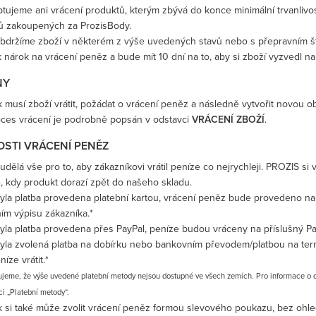
tujeme ani vrácení produktů, kterým zbývá do konce minimální trvanlivo
ů zakoupených za ProzisBody.
bdržíme zboží v některém z výše uvedených stavů nebo s přepravním št
 nárok na vrácení peněz a bude mít 10 dní na to, aby si zboží vyzvedl na 
NY
 musí zboží vrátit, požádat o vrácení peněz a následně vytvořit novou o
oces vrácení je podrobně popsán v odstavci
VRÁCENÍ ZBOŽÍ
.
STI VRÁCENÍ PENĚZ
dělá vše pro to, aby zákazníkovi vrátil peníze co nejrychleji. PROZIS si
, kdy produkt dorazí zpět do našeho skladu.
yla platba provedena platební kartou, vrácení peněz bude provedeno na ú
ím výpisu zákazníka.*
yla platba provedena přes PayPal, peníze budou vráceny na příslušný Pay
yla zvolená platba na dobírku nebo bankovním převodem/platbou na termi
níze vrátit.*
jeme, že výše uvedené platební metody nejsou dostupné ve všech zemích. Pro informace o d
ci „Platební metody“.
k si také může zvolit vrácení peněz formou slevového poukazu, bez ohl