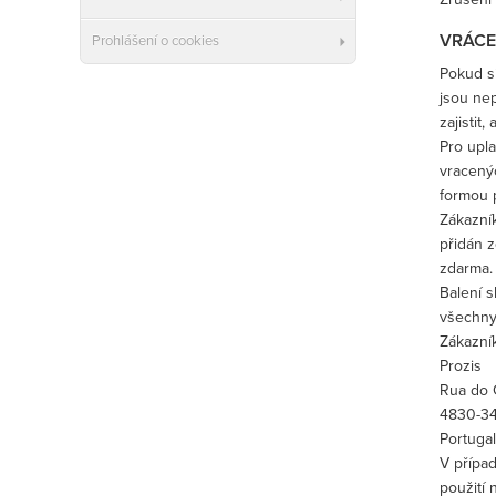
VRÁCE
Prohlášení o cookies
Pokud si
jsou ne
zajistit
Pro upla
vracený
formou p
Zákazník
přidán z
zdarma.
Balení s
všechny
Zákazník
Prozis
Rua do C
4830-34
Portuga
V přípa
použití