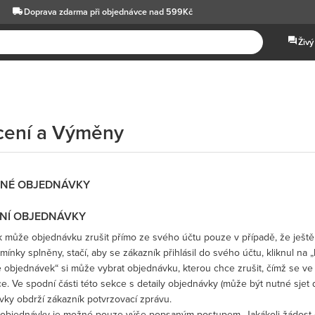
Doprava zdarma
při objednávce nad 599Kč
Živý
cení a Výměny
NÉ OBJEDNÁVKY
NÍ OBJEDNÁVKY
 může objednávku zrušit přímo ze svého účtu pouze v případě, že ještě 
mínky splněny, stačí, aby se zákazník přihlásil do svého účtu, kliknul na
e objednávek“ si může vybrat objednávku, kterou chce zrušit, čímž se ve
e. Ve spodní části této sekce s detaily objednávky (může být nutné sjet 
vky obdrží zákazník potvrzovací zprávu.
 objednávky je možné pouze výše popsaným postupem. Jakákoli žádost 