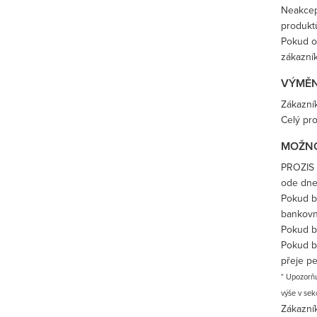
Neakcep
produkt
Pokud o
zákazník
VÝMĚ
Zákazník
Celý pr
MOŽNO
PROZIS u
ode dne
Pokud b
bankovn
Pokud b
Pokud b
přeje pe
* Upozorňu
výše v sek
Zákazní