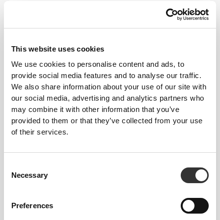
This website uses cookies
We use cookies to personalise content and ads, to
Χωρίς ραμμένη ετικέτα
provide social media features and to analyse our traffic.
We also share information about your use of our site with
Τα ρούχα μας είναι συνώνυμο της άνεσης. Έχουμε
our social media, advertising and analytics partners who
υιοθετήσει μια προσέγγιση που αφήνει ένα
may combine it with other information that you’ve
σημαντικό αποτύπωμα στα ενδύματά μας: χωρίς
provided to them or that they’ve collected from your use
ραφές! Χωρίς ραμμένη ετικέτα, η ένδυση γίνεται πιο
of their services.
άνετη, καθώς δεν προκαλεί ερεθισμό στο δέρμα.
ΣΥΜΒΟΥΛΈΣ ΓΙΑ ΤΑ ΜΕΓΈΘΗ
Consent
Necessary
Selection
Preferences
Αυτό το αντικείμενο