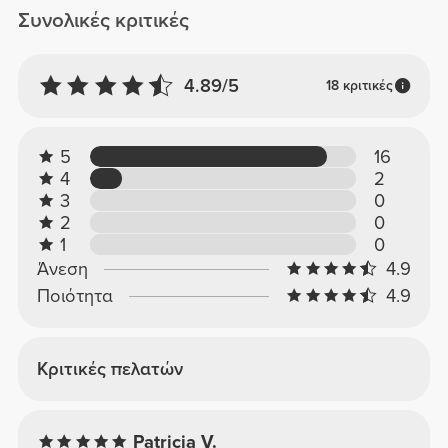
Συνολικές κριτικές
4.89/5
18 κριτικές
5
16
4
2
3
0
2
0
1
0
Άνεση
4.9
Ποιότητα
4.9
Κριτικές πελατών
Patricia V.