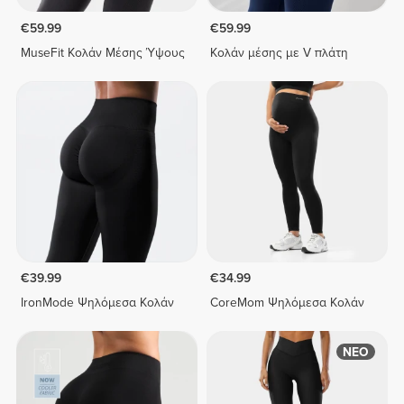
€59.99
€59.99
MuseFit Κολάν Μέσης Ύψους
Κολάν μέσης με V πλάτη
€39.99
€34.99
IronMode Ψηλόμεσα Κολάν
CoreMom Ψηλόμεσα Κολάν
ΝΕΟ