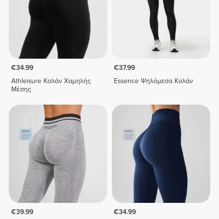
€34.99
€37.99
Athleisure Κολάν Χαμηλής
Essence Ψηλόμεσα Κολάν
Μέσης
€39.99
€34.99