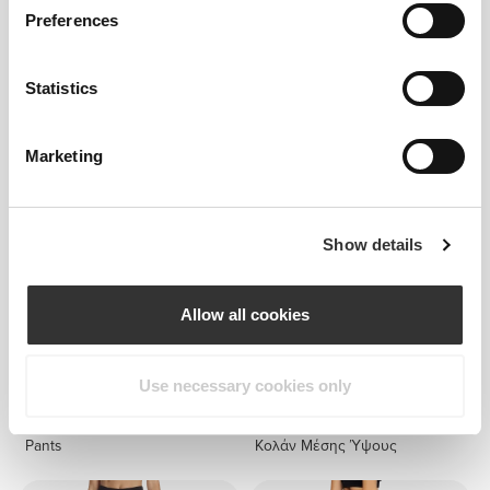
Preferences
€34.99
€34.99
Statistics
Athleisure Κολάν Χαμηλής
Athleisure Κολάν Μέσης
Μέσης
Ύψους
Marketing
ΝΕΟ
Show details
Allow all cookies
Use necessary cookies only
€39.99
€36.99
Essence High-Waist Flared
Athleisure SuperShape
Pants
Κολάν Μέσης Ύψους