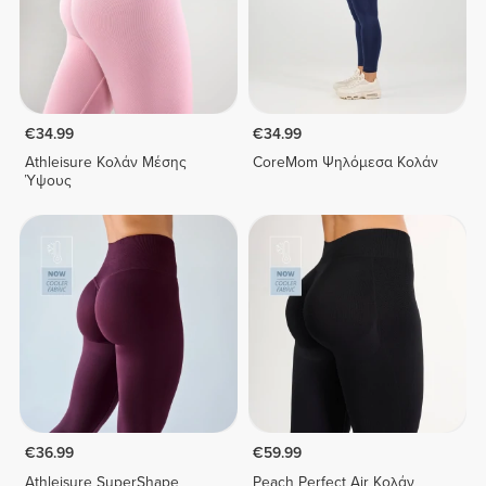
€34.99
€34.99
Athleisure Κολάν Μέσης
CoreMom Ψηλόμεσα Κολάν
Ύψους
€36.99
€59.99
Athleisure SuperShape
Peach Perfect Air Κολάν