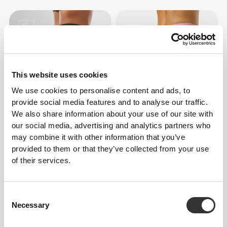
This website uses cookies
We use cookies to personalise content and ads, to
provide social media features and to analyse our traffic.
We also share information about your use of our site with
€59.99
€59.99
our social media, advertising and analytics partners who
MuseFit Κολάν Μέσης Ύψους
Κολάν μέσης με V πλάτη
may combine it with other information that you’ve
provided to them or that they’ve collected from your use
of their services.
Consent
Necessary
Selection