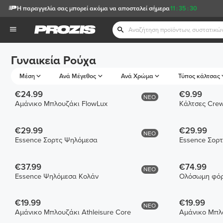
Η παραγγελία σας μπορεί ακόμα να αποσταλεί σήμερα
11
:
35
:
30
Γυναικεία Ρούχα
Μέση
Ανά Μέγεθος
Ανά Χρώμα
Τύπος κάλτσας
€24.99
€9.99
ΝΕΟ
Αμάνικο Μπλουζάκι FlowLux
€29.99
€29.99
ΝΕΟ
Essence Σορτς Ψηλόμεσα
Essence Σορ
€37.99
€74.99
ΝΕΟ
Essence Ψηλόμεσα Κολάν
Ολόσωμη φόρ
€19.99
€19.99
ΝΕΟ
Αμάνικο Μπλουζάκι Athleisure Core
Αμάνικο Μπλο