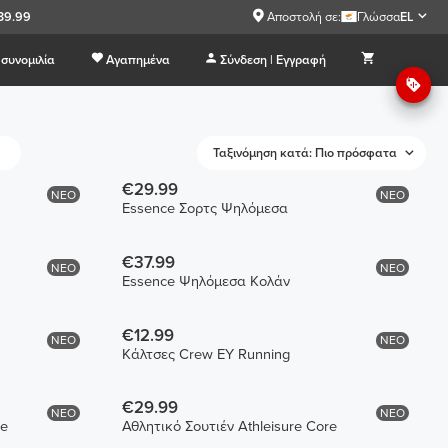
39.99
Αποστολή σε:
Γλώσσα
EL
συνομιλία
Αγαπημένα
Σύνδεση | Εγγραφή
Ταξινόμηση κατά: Πιο πρόσφατα
€29.99
ΝΕΟ
ΝΕΟ
Essence Σορτς Ψηλόμεσα
€37.99
ΝΕΟ
ΝΕΟ
Essence Ψηλόμεσα Κολάν
€12.99
ΝΕΟ
ΝΕΟ
Κάλτσες Crew EY Running
€29.99
ΝΕΟ
ΝΕΟ
re
Αθλητικό Σουτιέν Athleisure Core