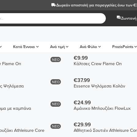
Δωρεάν αποστολή
για παραγγελίες άνω των €
Ζωντανή 
Κατά Έννοια
Ανά τιμή
Ανά Φύλο
ProzisPoints
€9.99
ΝΕΟ
Κάλτσες Crew Flame On
Κάλτσες Crew Flame On
€37.99
ΝΕΟ
τς Ψηλόμεσα
Essence Ψηλόμεσα Κολάν
€24.99
ΝΕΟ
μα με καμπάνα
Αμάνικο Μπλουζάκι FlowLux
€29.99
ΝΕΟ
υζάκι Athleisure Core
Αθλητικό Σουτιέν Athleisure Co