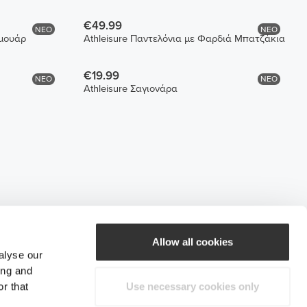
€49.99
ΝΕΟ
ΝΕΟ
ρμουάρ
Athleisure Παντελόνια με Φαρδιά Μπατζάκια
€19.99
ΝΕΟ
ΝΕΟ
Athleisure Σαγιονάρα
Allow all cookies
alyse our
ing and
r that
Use necessary cookies only