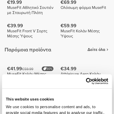
€19.99
€69.99
MuseFit Αθλητικό Σουτιέν
Ολόσωμη φόρμα MuseFit
με Σταυρωτή Πλάτη
€39.99
€59.99
MuseFit Front V Σορτς
MuseFit Κολάν Μέσης
Μέσης Ύψους
Ύψους
Παρόμοια προϊόντα
Δείτε όλα
€41.99
€34.99
€59.99
30%
MuseFit Κολάν Μέσης
Athleisure Aero Κολάν
Ύψους
Μέσης Ύψους
€59.99
€59.99
MuseFit Κολάν Μέσης
MuseFit Κολάν Μέσης
This website uses cookies
Ύψους
Ύψους
We use cookies to personalise content and ads, to
provide social media features and to analyse our traffic.