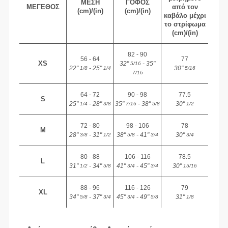
ΜΈΣΗ
ΓΟΦΌΣ
ΜΈΓΕΘΟΣ
από τον
(cm)/(in)
(cm)/(in)
καβάλο μέχρι
το στρίφωμα
(cm)/(in)
82 - 90
56 - 64
77
XS
32"
- 35"
5/16
22"
- 25"
30"
1/8
1/4
5/16
7/16
64 - 72
90 - 98
77.5
S
25"
- 28"
35"
- 38"
30"
1/4
3/8
7/16
5/8
1/2
72 - 80
98 - 106
78
M
28"
- 31"
38"
- 41"
30"
3/8
1/2
5/8
3/4
3/4
80 - 88
106 - 116
78.5
L
31"
- 34"
41"
- 45"
30"
1/2
5/8
3/4
3/4
15/16
88 - 96
116 - 126
79
XL
34"
- 37"
45"
- 49"
31"
5/8
3/4
3/4
5/8
1/8