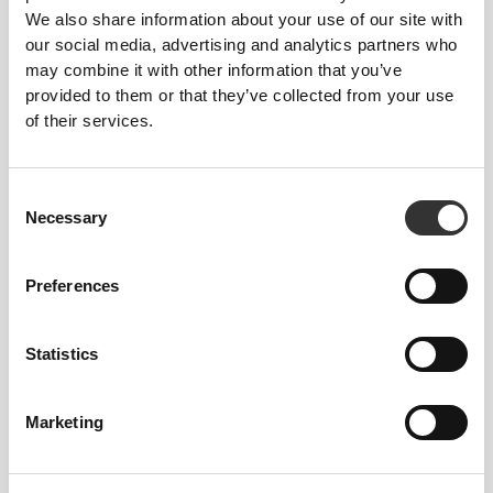
Τα πιο δημοφιλή
Δείτε όλα
We also share information about your use of our site with
our social media, advertising and analytics partners who
may combine it with other information that you’ve
€39.99
€19.99
provided to them or that they’ve collected from your use
MuseFit Σορτς Μέσης
Athleisure Σορτς Μέσης
of their services.
Ύψους
Ύψους
€39.99
€19.99
Consent
Σορτς μεσαίας μέσης με
MuseFit Αθλητικό Σουτιέν
Necessary
Selection
V πλάτη
με Σταυρωτή Πλάτη
Preferences
Πληροφορίες και Φροντίδα
Statistics
MuseFit Μαύρα Κολάν: άνεση χωρίς ραφές, στυλ
scrunch butt. Το τέλειο μεσαίο ύψος για την ενεργή
σου ζωή. Αγόρασέ τα τώρα!
Marketing