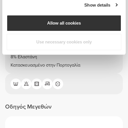
Ύψος μοντέλου: 1,61 m - 5'2" | Το μοντέλο
Show details
φοράει: Μέγεθος S
See size chart in product description.
Allow all cookies
Use necessary cookies only
Σύνθεση
92% Πολυαμίδιο
8% Ελαστάνη
Κατασκευασμένο στην Πορτογαλία
Οδηγός Μεγεθών