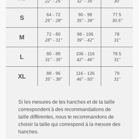
22" - 25"
32" - 35"
30"
64 - 72
90 - 98
77.5
S
25" - 28"
35" - 39"
30.5"
72 - 80
98 - 106
78
M
28" - 31"
39" - 42"
31"
80 - 88
106 - 116
78.5
L
31" - 35"
42" - 46"
31"
88 - 96
116 - 126
79
XL
35" - 38"
46" - 50"
31"
Si les mesures de tes hanches et de ta taille
correspondent à des recommandations de
taille différentes, nous te recommandons de
choisir la taille qui correspond à la mesure des
hanches.