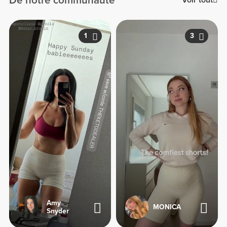
De notre communauté
Voir tout
1
3
Amy
MONICA
Snyder