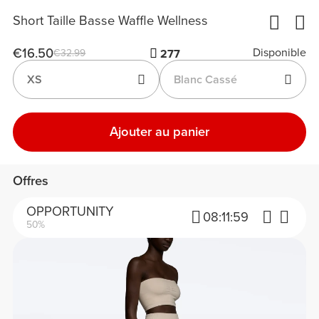
Short Taille Basse Waffle Wellness
€16.50
Disponible
€32.99
277
XS
Blanc Cassé
Ajouter au panier
Offres
OPPORTUNITY
08:
11:
59
50%