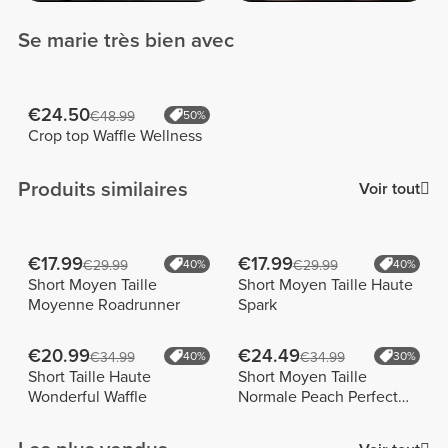
Se marie très bien avec
€24.50
€48.99
50%
Crop top Waffle Wellness
Produits similaires
Voir tout
€17.99
€17.99
€29.99
40%
€29.99
40%
Short Moyen Taille
Short Moyen Taille Haute
Moyenne Roadrunner
Spark
€20.99
€24.49
€34.99
40%
€34.99
30%
Short Taille Haute
Short Moyen Taille
Wonderful Waffle
Normale Peach Perfect
FX