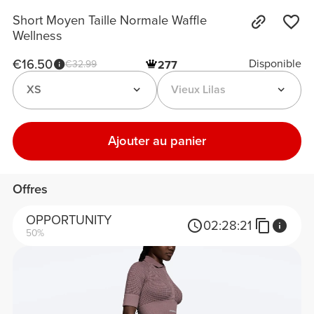
Short Moyen Taille Normale Waffle
Wellness
€16.50
Disponible
€32.99
277
XS
Vieux Lilas
Ajouter au panier
Offres
OPPORTUNITY
02:
28:
21
50%