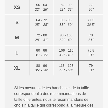
56 - 64
82 - 90
77
XS
22" - 25"
32" - 35"
30"
64 - 72
90 - 98
77.5
S
25" - 28"
35" - 39"
30.5"
72 - 80
98 - 106
78
M
28" - 31"
39" - 42"
31"
80 - 88
106 - 116
78.5
L
31" - 35"
42" - 46"
31"
88 - 96
116 - 126
79
XL
35" - 38"
46" - 50"
31"
Si les mesures de tes hanches et de ta taille
correspondent à des recommandations de
taille différentes, nous te recommandons de
choisir la taille qui correspond à la mesure des