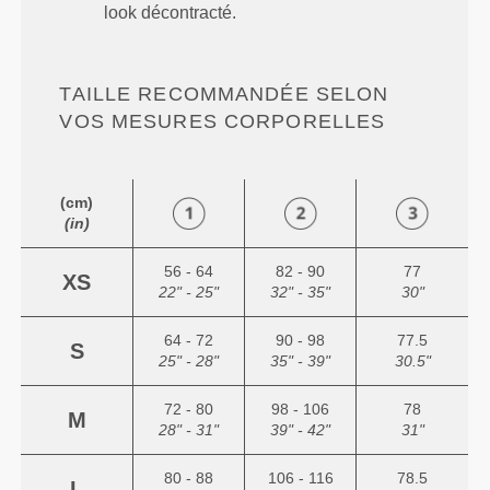
look décontracté.
TAILLE RECOMMANDÉE SELON
VOS MESURES CORPORELLES
(cm)
(in)
56 - 64
82 - 90
77
XS
22" - 25"
32" - 35"
30"
64 - 72
90 - 98
77.5
S
25" - 28"
35" - 39"
30.5"
72 - 80
98 - 106
78
M
28" - 31"
39" - 42"
31"
80 - 88
106 - 116
78.5
L