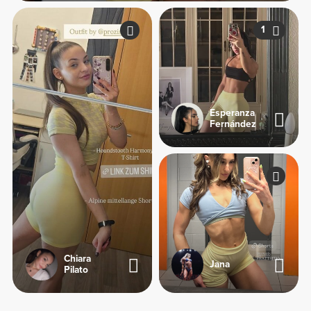
1
Esperanza
Fernández
Chiara
Jana
Pilato