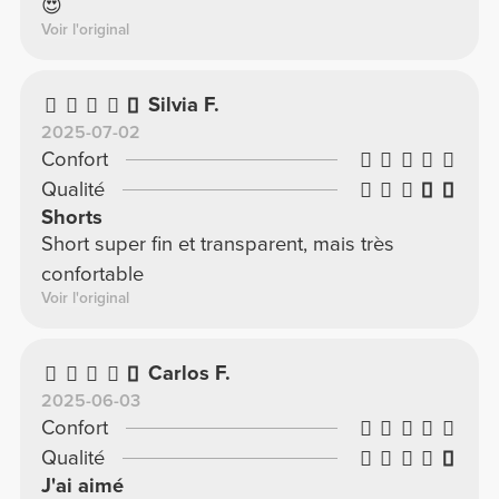
😍
Voir l'original
Silvia F.
2025-07-02
Confort
Qualité
Shorts
Short super fin et transparent, mais très
confortable
Voir l'original
Carlos F.
2025-06-03
Confort
Qualité
J'ai aimé