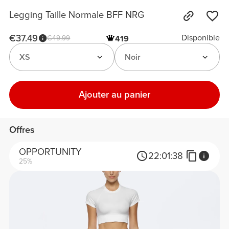
Legging Taille Normale BFF NRG
€37.49
Disponible
€49.99
419
XS
Noir
Ajouter au panier
Offres
OPPORTUNITY
22:
01:
38
25%