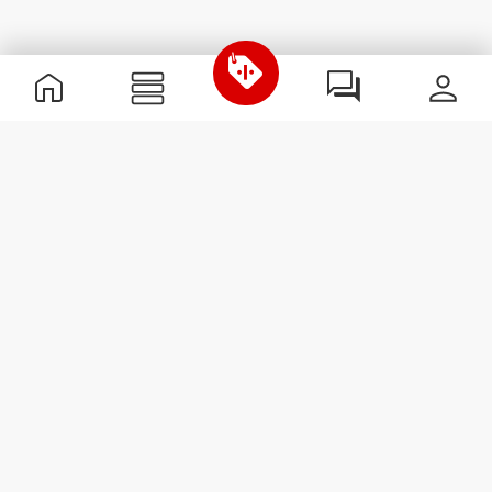
Informations utiles
Rejoignez notre équipe
Devient Partenaire
Termes & Conditions
Service Clients
S'abonner à la Newsletter
Reçois des actualités et des
promotions dans ta boîte
mail.
S'abonner
#ExceedYourself