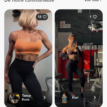
De notre communauté
Voir tout
13
1
Tamar
Kiwi
Kunz