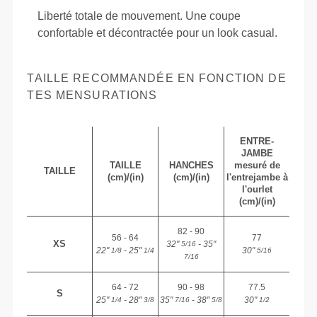
Liberté totale de mouvement. Une coupe
confortable et décontractée pour un look casual.
TAILLE RECOMMANDÉE EN FONCTION DE
TES MENSURATIONS
ENTRE-
JAMBE
TAILLE
HANCHES
mesuré de
TAILLE
(cm)/(in)
(cm)/(in)
l'entrejambe à
l'ourlet
(cm)/(in)
82 - 90
56 - 64
77
XS
32"
- 35"
5/16
22"
- 25"
30"
1/8
1/4
5/16
7/16
64 - 72
90 - 98
77.5
S
25"
- 28"
35"
- 38"
30"
1/4
3/8
7/16
5/8
1/2