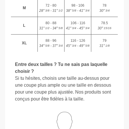
72 - 80
98 - 106
78
M
28"
- 31"
38"
- 41"
30"
3/8
1/2
5/8
3/4
3/4
80 - 88
106 - 116
78.5
L
31"
- 34"
41"
- 45"
30"
1/2
5/8
3/4
3/4
15/16
88 - 96
116 - 126
79
XL
34"
- 37"
45"
- 49"
31"
5/8
3/4
3/4
5/8
1/8
Entre deux tailles ? Tu ne sais pas laquelle
choisir ?
Si tu hésites, choisis une taille au-dessus pour
une coupe plus ample ou une taille en dessous
pour une coupe plus ajustée. Nos produits sont
conçus pour être fidèles à la taille.