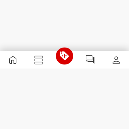
Informations utiles
Rejoignez notre équipe
Devient Partenaire
Termes & Conditions
Service Clients
S'abonner à la Newsletter
Reçois des actualités et des
promotions dans ta boîte