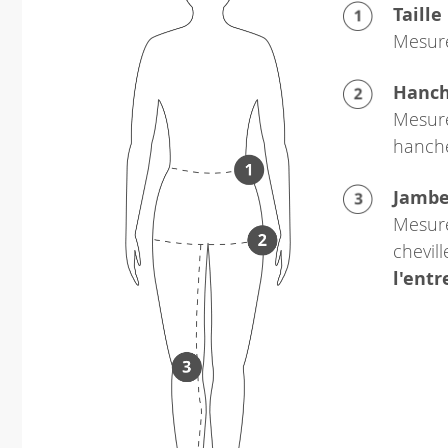
Taille
Mesure
Hanc
Mesure
hanch
Jamb
Mesure
chevil
l'ent