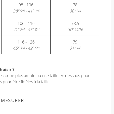
98 - 106
78
38"
- 41"
30"
5/8
3/4
3/4
106 - 116
78.5
41"
- 45"
30"
3/4
3/4
15/16
116 - 126
79
45"
- 49"
31"
3/4
5/8
1/8
hoisir ?
une coupe plus ample ou une taille en dessous pour
our être fidèles à la taille.
 MESURER