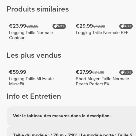
Produits similaires
€23.99
€29.99
€39.99
€49.99
40%
40%
Legging Taille Normale
Legging Taille Normale BFF
Contour
Les plus vendus
€59.99
€27.99
€34.99
20%
Legging Taille Mi-Haute
Short Moyen Taille Normale
MuseFit
Peach Perfect FX
Info et Entretien
Voir le tableau des mesures dans la description.
Taille du modèle : 1,78 m - 5'10" | Le modèle porte : Taille S