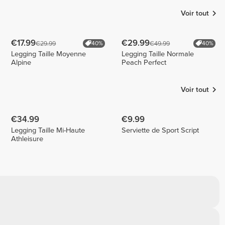
Voir tout
€17.99
€29.99
€29.99
€49.99
40%
40%
Legging Taille Moyenne
Legging Taille Normale
Alpine
Peach Perfect
Voir tout
€34.99
€9.99
Legging Taille Mi-Haute
Serviette de Sport Script
Athleisure