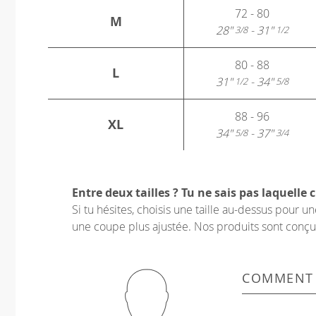
72 - 80
M
28"
- 31"
3/8
1/2
80 - 88
L
31"
- 34"
1/2
5/8
88 - 96
XL
34"
- 37"
5/8
3/4
Entre deux tailles ? Tu ne sais pas laquelle c
Si tu hésites, choisis une taille au-dessus pour 
une coupe plus ajustée. Nos produits sont conçus p
COMMENT