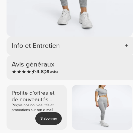
Info et Entretien
Avis généraux
4.8
(25 avis)
Profite d’offres et
de nouveautés
exclusives
Reçois nos nouveautés et
promotions sur ton e-mail
S'abonner