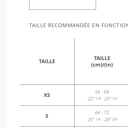
TAILLE RECOMMANDÉE EN FONCTIO
TAILLE
TAILLE
(cm)/(in)
56 - 64
XS
22"
- 25"
1/8
1/4
64 - 72
S
25"
- 28"
1/4
3/8