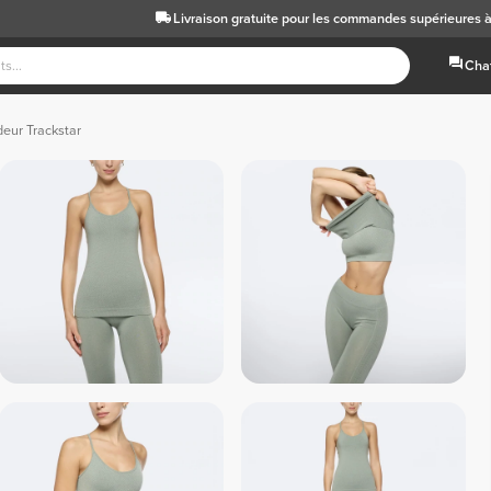
Livraison gratuite
pour les commandes supérieures 
Chat
eur Trackstar