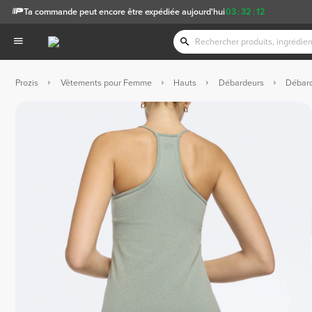
Ta commande peut encore être expédiée aujourd'hui
03
:
32
:
12
Prozis
Vêtements pour Femme
Hauts
Débardeurs
Débard