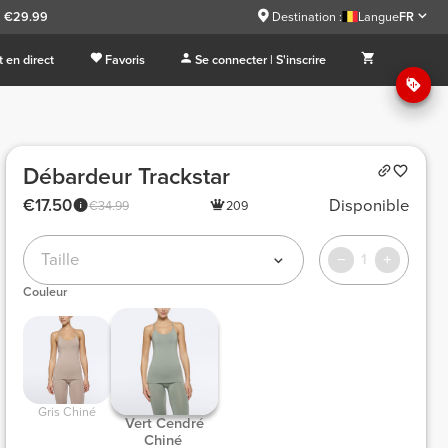
à €29.99
Destination :
Langue
FR
 en direct
Favoris
Se connecter | S'inscrire
Débardeur Trackstar
€17.50
Disponible
€34.99
209
Taille
1
Couleur
 Gris Chiné 
 Vert Cendré 
Chiné 