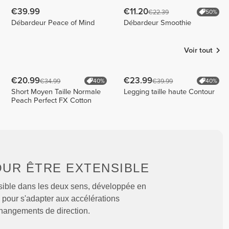
€39.99
€11.20
€22.39
50%
Débardeur Peace of Mind
Débardeur Smoothie
Voir tout
€20.99
€23.99
€34.99
€39.99
40%
40%
Short Moyen Taille Normale
Legging taille haute Contour
Peach Perfect FX Cotton
OUR
ÊTRE EXTENSIBLE
sible dans les deux sens, développée en
 pour s'adapter aux accélérations
hangements de direction.