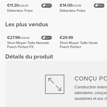
€11.20
€14.00
€22.39
€27.99
50%
50%
Débardeur Pulse
Débardeur Pulse
Les plus vendus
€27.99
€29.99
€34.99
20%
Short Moyen Taille Normale
Short Moyen Taille Haute
Peach Perfect FX
Peach Perfect
Détails du produit
CONÇU P
Construction exten
laboratoire, conçue
soudaines et aux c