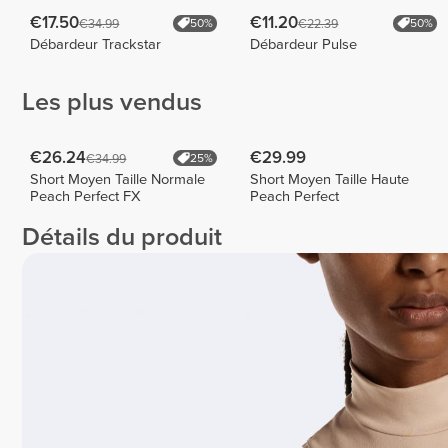
€17.50
€11.20
€34.99
€22.39
50%
50%
Débardeur Trackstar
Débardeur Pulse
Les plus vendus
€26.24
€29.99
€34.99
25%
Short Moyen Taille Normale
Short Moyen Taille Haute
Peach Perfect FX
Peach Perfect
Détails du produit