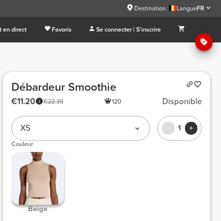
Destination :
Langue
FR
 en direct
Favoris
Se connecter | S'inscrire
Débardeur Smoothie
€11.20
Disponible
€22.39
120
XS
1
Couleur
 Beige 