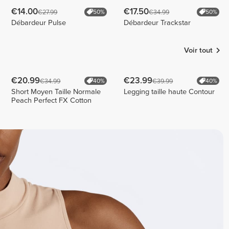
€14.00
€17.50
€27.99
€34.99
50%
50%
Débardeur Pulse
Débardeur Trackstar
Voir tout
€20.99
€23.99
€34.99
€39.99
40%
40%
Short Moyen Taille Normale
Legging taille haute Contour
Peach Perfect FX Cotton