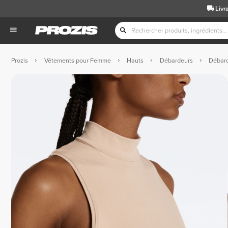
Livr
Prozis
Vêtements pour Femme
Hauts
Débardeurs
Débard