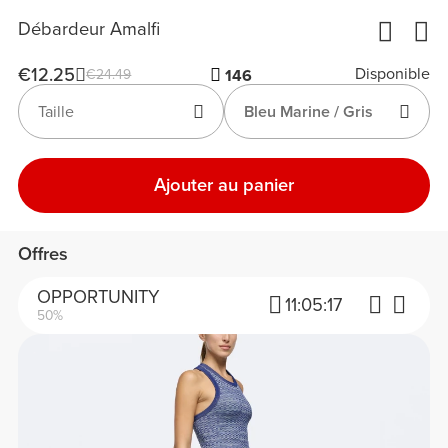
Débardeur Amalfi
€12.25
Disponible
€24.49
146
Taille
Bleu Marine / Gris
Ajouter au panier
Offres
OPPORTUNITY
11:
05:
17
50%