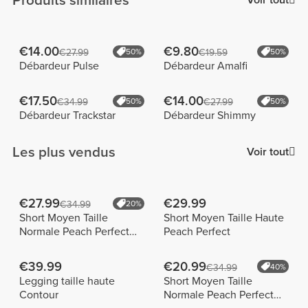
Produits similaires
Voir tout
€14.00
€9.80
€27.99
50%
€19.59
50%
Débardeur Pulse
Débardeur Amalfi
€17.50
€14.00
€34.99
50%
€27.99
50%
Débardeur Trackstar
Débardeur Shimmy
Les plus vendus
Voir tout
€27.99
€29.99
€34.99
20%
Short Moyen Taille
Short Moyen Taille Haute
Normale Peach Perfect
Peach Perfect
FX
€39.99
€20.99
€34.99
40%
Legging taille haute
Short Moyen Taille
Contour
Normale Peach Perfect