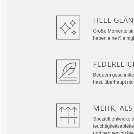
HELL
GLÄN
Große Momente sind f
haben eine Kleinigk
FEDERLEIC
Bequem geschnitten
hast, überhaupt nic
MEHR, AL
Speziell entwickelt
feuchtigkeitsableit
und bequem zu ble