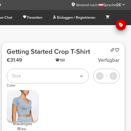
9
Versand nach:
Sprache
DE
ive-Chat
Favoriten
Einloggen | Registrieren
Getting Started Crop T-Shirt
€31.49
Verfügbar
188
Size
1
Color
 Staubiges 
Blau 