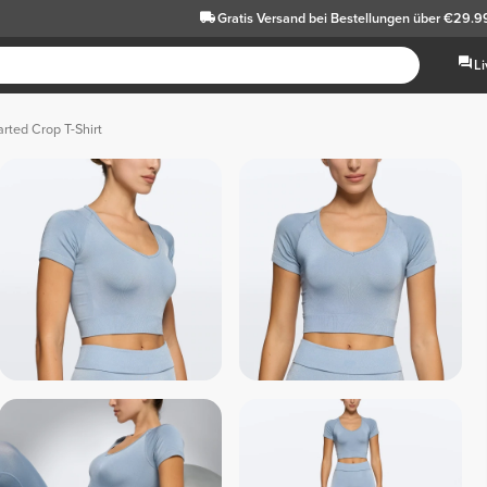
Gratis Versand
bei Bestellungen über €29.9
L
arted Crop T-Shirt